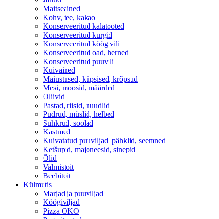
Maitseained
Kohv, tee, kakao
Konserveeritud kalatooted
Konserveeritud kurgid
Konserveeritud köögivili
Konserveeritud oad, herned
Konserveeritud puuvili
Kuivained
Maiustused, küpsised, krõpsud
Mesi, moosid, määrded
Oliivid
Pastad, riisid, nuudlid
Pudrud, müslid, helbed
Suhkrud, soolad
Kastmed
Kuivatatud puuviljad, pähklid, seemned
Ketšupid, majoneesid, sinepid
Õlid
Valmistoit
Beebitoit
Külmutis
Marjad ja puuviljad
Köögiviljad
Pizza OKO