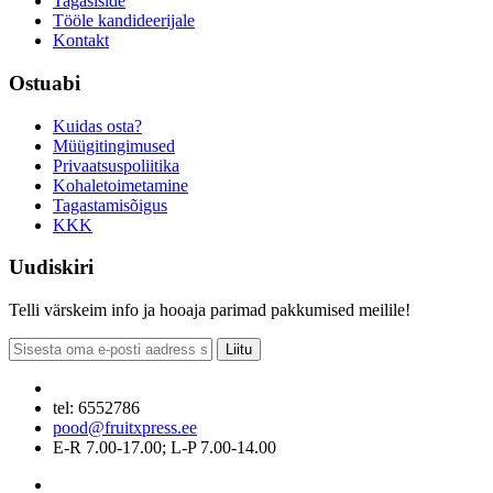
Tagasiside
Tööle kandideerijale
Kontakt
Ostuabi
Kuidas osta?
Müügitingimused
Privaatsuspoliitika
Kohaletoimetamine
Tagastamisõigus
KKK
Uudiskiri
Telli värskeim info ja hooaja parimad pakkumised meilile!
Liitu
tel: 6552786
pood@fruitxpress.ee
E-R 7.00-17.00; L-P 7.00-14.00