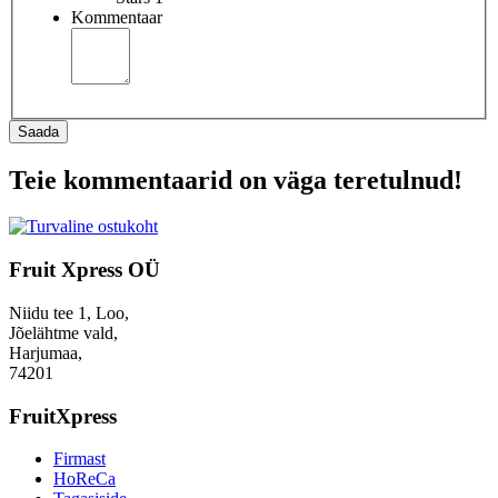
Kommentaar
Saada
Teie kommentaarid on väga teretulnud!
Fruit Xpress OÜ
Niidu tee 1, Loo,
Jõelähtme vald,
Harjumaa,
74201
FruitXpress
Firmast
HoReCa