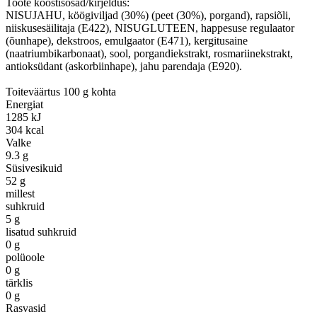
Toote koostisosad/kirjeldus:
NISUJAHU, köögiviljad (30%) (peet (30%), porgand), rapsiõli,
niiskusesäilitaja (E422), NISUGLUTEEN, happesuse regulaator
(õunhape), dekstroos, emulgaator (E471), kergitusaine
(naatriumbikarbonaat), sool, porgandiekstrakt, rosmariinekstrakt,
antioksüdant (askorbiinhape), jahu parendaja (E920).
Toiteväärtus 100 g kohta
Energiat
1285 kJ
304 kcal
Valke
9.3 g
Süsivesikuid
52 g
millest
suhkruid
5 g
lisatud suhkruid
0 g
polüoole
0 g
tärklis
0 g
Rasvasid