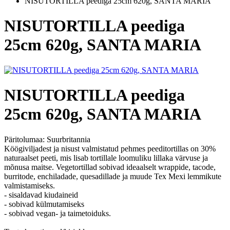
NISUTORTILLA peediga 25cm 620g, SANTA MARIA
NISUTORTILLA peediga
25cm 620g, SANTA MARIA
NISUTORTILLA peediga
25cm 620g, SANTA MARIA
Päritolumaa:
Suurbritannia
Köögiviljadest ja nisust valmistatud pehmes peeditortillas on 30%
naturaalset peeti, mis lisab tortillale loomuliku lillaka värvuse ja
mõnusa maitse. Vegetortillad sobivad ideaalselt wrappide, tacode,
burritode, enchiladade, quesadillade ja muude Tex Mexi lemmikute
valmistamiseks.
- sisaldavad kiudaineid
- sobivad külmutamiseks
- sobivad vegan- ja taimetoiduks.