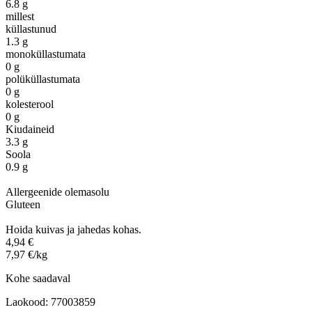
6.8 g
millest
küllastunud
1.3 g
monoküllastumata
0 g
polüküllastumata
0 g
kolesterool
0 g
Kiudaineid
3.3 g
Soola
0.9 g
Allergeenide olemasolu
Gluteen
Hoida kuivas ja jahedas kohas.
4,94 €
7,97 €/kg
Kohe saadaval
Laokood: 77003859