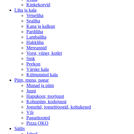
Kinkekorvid
Liha ja kala
Veiseliha
Sealiha
Kana ja kalkun
Pardiliha
Lambaliha
Hakkliha
Mereannid
Vorst, viiner, kotlet
Sink
Peekon
Värske kala
Külmutatud kala
Piim, muna, pagar
Munad ja piim
Juust
Hapukoor, toorjuust
Kohupiim, kodujuust
Jogurtid, jogurtijoogid, kohukesed
Või
Pagaritooted
Pizza OKO
Säiliv
Jahud