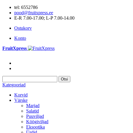
tel: 6552786
pood@fruitxpress.ee
E-R 7.00-17.00; L-P 7.00-14.00
Ostukorv
Konto
FruitXpress
Otsi
Kategooriad
Korvid
Värske
Marjad
Salatid
Puuviljad
Köögiviljad
Eksootika
Ürdid