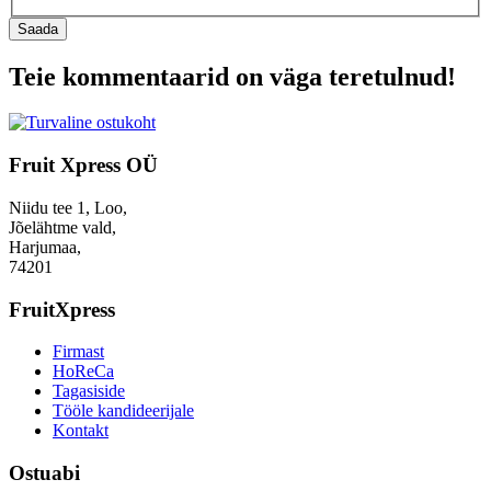
Saada
Teie kommentaarid on väga teretulnud!
Fruit Xpress OÜ
Niidu tee 1, Loo,
Jõelähtme vald,
Harjumaa,
74201
FruitXpress
Firmast
HoReCa
Tagasiside
Tööle kandideerijale
Kontakt
Ostuabi