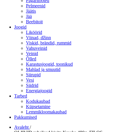
Pagaritooted
Pelmeenid
Jäätis
Jää
Beebitoit
Joogid
Liköörid
Viinad, džinn
Viskid, brändid, rummid
Vahuveinid
Veinid
Õlled
Karastusjoogid, toonikud
Mahlad ja smuutid
Siirupid
Vesi
Siidrid
Energiajoogid
Tarbed
Kodukaubad
Küpsetamine
Lemmikloomakaubad
Pakkumised
Avaleht
/