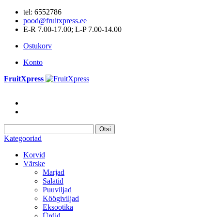
tel: 6552786
pood@fruitxpress.ee
E-R 7.00-17.00; L-P 7.00-14.00
Ostukorv
Konto
FruitXpress
Otsi
Kategooriad
Korvid
Värske
Marjad
Salatid
Puuviljad
Köögiviljad
Eksootika
Ürdid