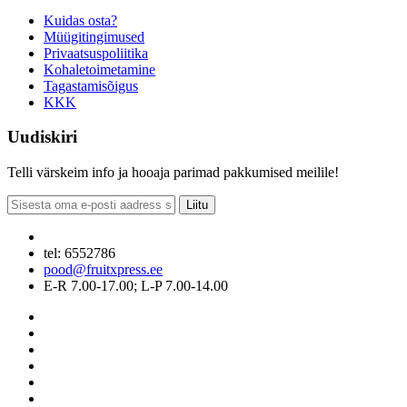
Kuidas osta?
Müügitingimused
Privaatsuspoliitika
Kohaletoimetamine
Tagastamisõigus
KKK
Uudiskiri
Telli värskeim info ja hooaja parimad pakkumised meilile!
Liitu
tel: 6552786
pood@fruitxpress.ee
E-R 7.00-17.00; L-P 7.00-14.00