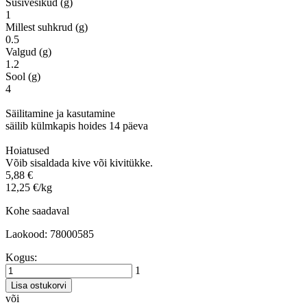
Süsivesikud (g)
1
Millest suhkrud (g)
0.5
Valgud (g)
1.2
Sool (g)
4
Säilitamine ja kasutamine
säilib külmkapis hoides 14 päeva
Hoiatused
Võib sisaldada kive või kivitükke.
5,88 €
12,25 €/kg
Kohe saadaval
Laokood: 78000585
Kogus:
1
Lisa ostukorvi
või