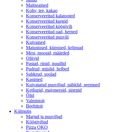
Maitseained
Kohv, tee, kakao
Konserveeritud kalatooted
Konserveeritud kurgid
Konserveeritud köögivili
Konserveeritud oad, herned
Konserveeritud puuvili
Kuivained
Maiustused, küpsised, krõpsud
Mesi, moosid, määrded
Oliivid
Pastad, riisid, nuudlid
Pudrud, müslid, helbed
Suhkrud, soolad
Kastmed
Kuivatatud puuviljad, pähklid, seemned
Ketšupid, majoneesid, sinepid
Õlid
Valmistoit
Beebitoit
Külmutis
Marjad ja puuviljad
Köögiviljad
Pizza OKO