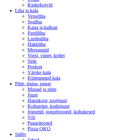
Kinkekorvid
Liha ja kala
Veiseliha
Sealiha
Kana ja kalkun
Pardiliha
Lambaliha
Hakkliha
Mereannid
Vorst, viiner, kotlet
Sink
Peekon
Värske kala
Külmutatud kala
Piim, muna, pagar
Munad ja piim
Juust
Hapukoor, toorjuust
Kohupiim, kodujuust
Jogurtid, jogurtijoogid, kohukesed
Või
Pagaritooted
Pizza OKO
Säiliv
Jahud