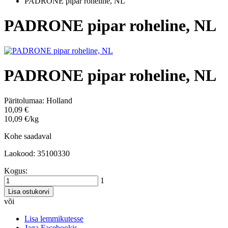
PADRONE pipar roheline, NL
PADRONE pipar roheline, NL
PADRONE pipar roheline, NL
Päritolumaa:
Holland
10,09 €
10,09 €/kg
Kohe saadaval
Laokood: 35100330
Kogus:
1
Lisa ostukorvi
või
Lisa lemmikutesse
Jaga Facebookis