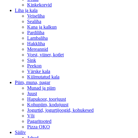
Kinkekorvid
Liha ja kala
Veiseliha
Sealiha
Kana ja kalkun
Pardiliha
Lambaliha
Hakkliha
Mereannid
Vorst, viiner, kotlet
Sink
Peekon
Värske kala
Külmutatud kala
Piim, muna, pagar
Munad ja piim
Juust
Hapukoor, toorjuust
Kohupiim, kodujuust
Jogurtid, jogurtijoogid, kohukesed
Või
Pagaritooted
Pizza OKO
Säiliv
Jahud