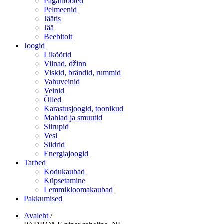
Pagaritooted
Pelmeenid
Jäätis
Jää
Beebitoit
Joogid
Liköörid
Viinad, džinn
Viskid, brändid, rummid
Vahuveinid
Veinid
Õlled
Karastusjoogid, toonikud
Mahlad ja smuutid
Siirupid
Vesi
Siidrid
Energiajoogid
Tarbed
Kodukaubad
Küpsetamine
Lemmikloomakaubad
Pakkumised
Avaleht
/