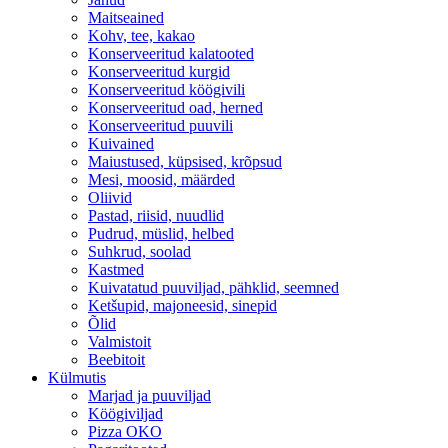
Maitseained
Kohv, tee, kakao
Konserveeritud kalatooted
Konserveeritud kurgid
Konserveeritud köögivili
Konserveeritud oad, herned
Konserveeritud puuvili
Kuivained
Maiustused, küpsised, krõpsud
Mesi, moosid, määrded
Oliivid
Pastad, riisid, nuudlid
Pudrud, müslid, helbed
Suhkrud, soolad
Kastmed
Kuivatatud puuviljad, pähklid, seemned
Ketšupid, majoneesid, sinepid
Õlid
Valmistoit
Beebitoit
Külmutis
Marjad ja puuviljad
Köögiviljad
Pizza OKO