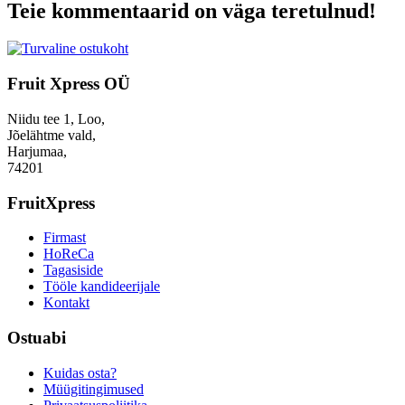
Teie kommentaarid on väga teretulnud!
Fruit Xpress OÜ
Niidu tee 1, Loo,
Jõelähtme vald,
Harjumaa,
74201
FruitXpress
Firmast
HoReCa
Tagasiside
Tööle kandideerijale
Kontakt
Ostuabi
Kuidas osta?
Müügitingimused