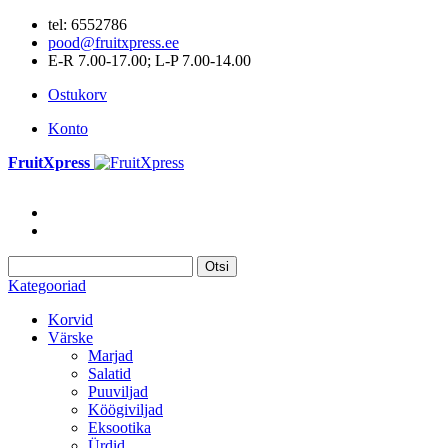
tel: 6552786
pood@fruitxpress.ee
E-R 7.00-17.00; L-P 7.00-14.00
Ostukorv
Konto
FruitXpress
Otsi
Kategooriad
Korvid
Värske
Marjad
Salatid
Puuviljad
Köögiviljad
Eksootika
Ürdid