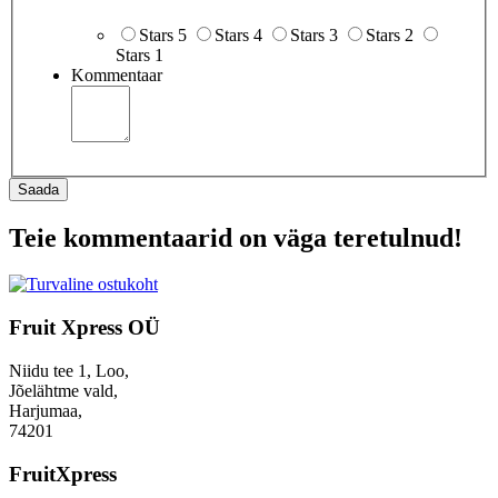
Stars 5
Stars 4
Stars 3
Stars 2
Stars 1
Kommentaar
Saada
Teie kommentaarid on väga teretulnud!
Fruit Xpress OÜ
Niidu tee 1, Loo,
Jõelähtme vald,
Harjumaa,
74201
FruitXpress