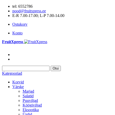
tel: 6552786
pood@fruitxpress.ee
E-R 7.00-17.00; L-P 7.00-14.00
Ostukorv
Konto
FruitXpress
Otsi
Kategooriad
Korvid
Värske
Marjad
Salatid
Puuviljad
Köögiviljad
Eksootika
Ürdid