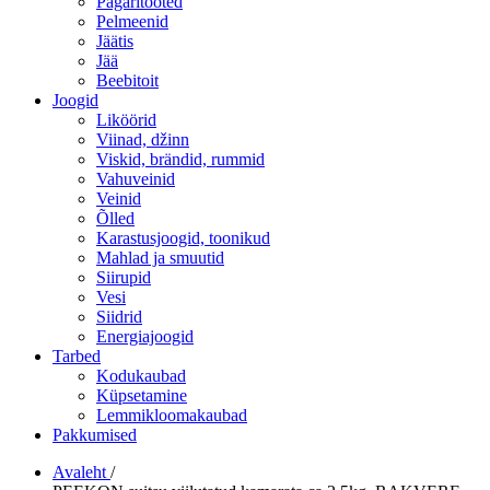
Pagaritooted
Pelmeenid
Jäätis
Jää
Beebitoit
Joogid
Liköörid
Viinad, džinn
Viskid, brändid, rummid
Vahuveinid
Veinid
Õlled
Karastusjoogid, toonikud
Mahlad ja smuutid
Siirupid
Vesi
Siidrid
Energiajoogid
Tarbed
Kodukaubad
Küpsetamine
Lemmikloomakaubad
Pakkumised
Avaleht
/