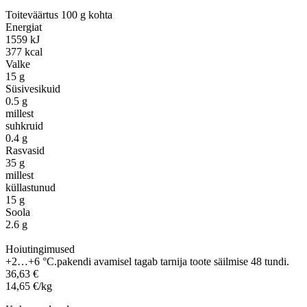
Toiteväärtus 100 g kohta
Energiat
1559 kJ
377 kcal
Valke
15 g
Süsivesikuid
0.5 g
millest
suhkruid
0.4 g
Rasvasid
35 g
millest
küllastunud
15 g
Soola
2.6 g
Hoiutingimused
+2…+6 °C.pakendi avamisel tagab tarnija toote säilmise 48 tundi.
36,63 €
14,65 €/kg