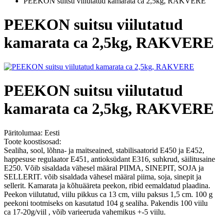
PEEKON suitsu viilutatud kamarata ca 2,5kg, RAKVERE
PEEKON suitsu viilutatud
kamarata ca 2,5kg, RAKVERE
PEEKON suitsu viilutatud
kamarata ca 2,5kg, RAKVERE
Päritolumaa:
Eesti
Toote koostisosad:
Sealiha, sool, lõhna- ja maitseained, stabilisaatorid E450 ja E452,
happesuse regulaator E451, antioksüdant E316, suhkrud, säilitusaine
E250. Võib sisaldada vähesel määral PIIMA, SINEPIT, SOJA ja
SELLERIT. võib sisaldada vähesel määral piima, soja, sinepit ja
sellerit. Kamarata ja kõhuääreta peekon, ribid eemaldatud plaadina.
Peekon viilutatud, viilu pikkus ca 13 cm, viilu paksus 1,5 cm. 100 g
peekoni tootmiseks on kasutatud 104 g sealiha. Pakendis 100 viilu
ca 17-20g/viil , võib varieeruda vahemikus +-5 viilu.