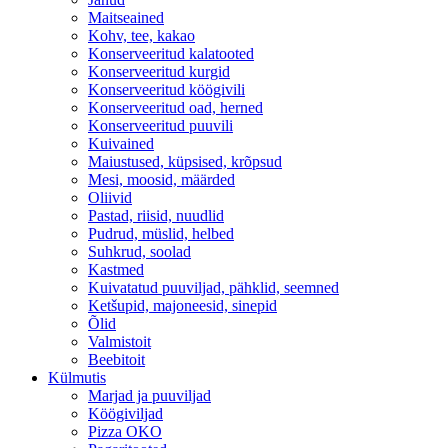
Maitseained
Kohv, tee, kakao
Konserveeritud kalatooted
Konserveeritud kurgid
Konserveeritud köögivili
Konserveeritud oad, herned
Konserveeritud puuvili
Kuivained
Maiustused, küpsised, krõpsud
Mesi, moosid, määrded
Oliivid
Pastad, riisid, nuudlid
Pudrud, müslid, helbed
Suhkrud, soolad
Kastmed
Kuivatatud puuviljad, pähklid, seemned
Ketšupid, majoneesid, sinepid
Õlid
Valmistoit
Beebitoit
Külmutis
Marjad ja puuviljad
Köögiviljad
Pizza OKO