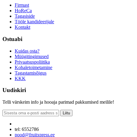
Firmast
HoReCa
Tagasiside
Tööle kandideerijale
Kontakt
Ostuabi
Kuidas osta?
Müügitingimused
Privaatsuspoliitika
Kohaletoimetamine
Tagastamisõigus
KKK
Uudiskiri
Telli värskeim info ja hooaja parimad pakkumised meilile!
Liitu
tel: 6552786
pood@fruitxpress.ee