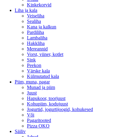
Kinkekorvid
Liha ja kala
Veiseliha
Sealiha
Kana ja kalkun
Pardiliha
Lambaliha
Hakkliha
Mereannid
Vorst, viiner, kotlet
Sink
Peekon
Värske kala
Külmutatud kala
Piim, muna, pagar
Munad ja piim
Juust
Hapukoor, toorjuust
Kohupiim, kodujuust
Jogurtid, jogurtijoogid, kohukesed
Või
Pagaritooted
Pizza OKO
Säiliv
Jahud