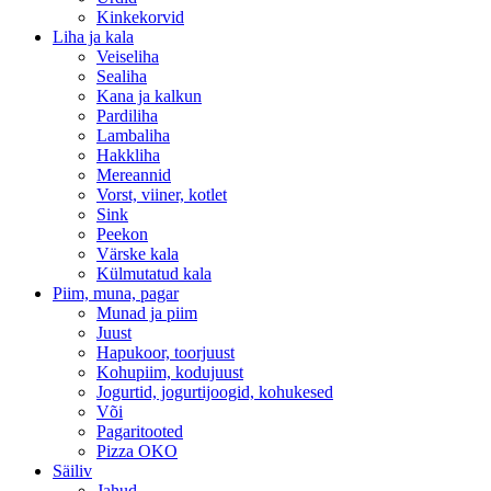
Kinkekorvid
Liha ja kala
Veiseliha
Sealiha
Kana ja kalkun
Pardiliha
Lambaliha
Hakkliha
Mereannid
Vorst, viiner, kotlet
Sink
Peekon
Värske kala
Külmutatud kala
Piim, muna, pagar
Munad ja piim
Juust
Hapukoor, toorjuust
Kohupiim, kodujuust
Jogurtid, jogurtijoogid, kohukesed
Või
Pagaritooted
Pizza OKO
Säiliv
Jahud