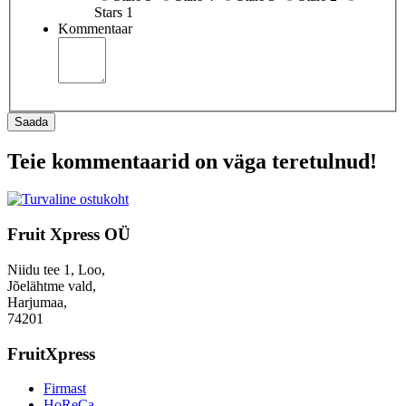
Stars 1
Kommentaar
Saada
Teie kommentaarid on väga teretulnud!
Fruit Xpress OÜ
Niidu tee 1, Loo,
Jõelähtme vald,
Harjumaa,
74201
FruitXpress
Firmast
HoReCa