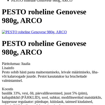
PESTO roheline Genovese 980g, ARCO
PESTO roheline Genovese
980g, ARCO
PESTO roheline Genovese
980g, ARCO
Päritolumaa:
Itaalia
Lisainfo
Pesto sobib hästi pasta maitsestamiseks, leivale määrimiseks, liha-
või kalaroogade juurde. Pestot kasutatakse ka bruchettade
valmistamisel.
Koostis
basiilik 33%, vesi, õli, päevalilleseemned, juust 5% (piim),
kašupähklid (PÄHKLID), sool, suhkur, modifitseeritud maisitärklis,
happesuse regulaator: piimhape, küüslauk, taimsed kiudained,