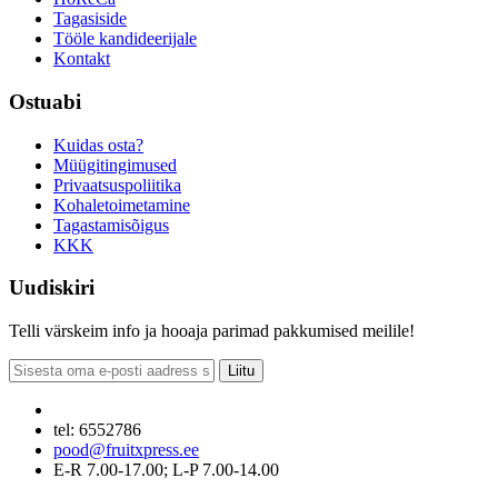
Tagasiside
Tööle kandideerijale
Kontakt
Ostuabi
Kuidas osta?
Müügitingimused
Privaatsuspoliitika
Kohaletoimetamine
Tagastamisõigus
KKK
Uudiskiri
Telli värskeim info ja hooaja parimad pakkumised meilile!
Liitu
tel: 6552786
pood@fruitxpress.ee
E-R 7.00-17.00; L-P 7.00-14.00