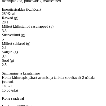
männipähklid, piimavadak, maitseained
Energiasisaldus (KJ/Kcal)
289Kcal
Rasvad (g)
28.1
Millest küllastunud rasvhapped (g)
3.3
Süsivesikud (g)
5
Millest suhkrud (g)
2.1
Valgud (g)
3.4
Sool (g)
2.5
Säilitamine ja kasutamine
Hoida külmkapis pärast avamist ja tarbida soovitavalt 2 nädala
jooksul.
14,87 €
15,65 €/kg
Kohe saadaval