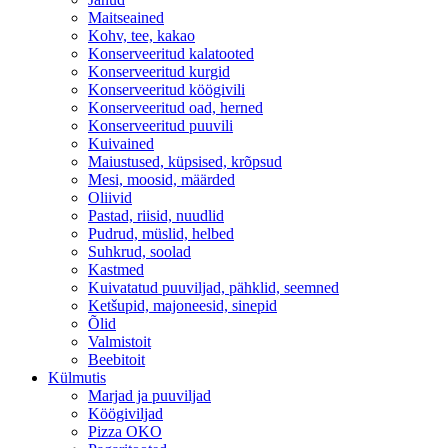
Maitseained
Kohv, tee, kakao
Konserveeritud kalatooted
Konserveeritud kurgid
Konserveeritud köögivili
Konserveeritud oad, herned
Konserveeritud puuvili
Kuivained
Maiustused, küpsised, krõpsud
Mesi, moosid, määrded
Oliivid
Pastad, riisid, nuudlid
Pudrud, müslid, helbed
Suhkrud, soolad
Kastmed
Kuivatatud puuviljad, pähklid, seemned
Ketšupid, majoneesid, sinepid
Õlid
Valmistoit
Beebitoit
Külmutis
Marjad ja puuviljad
Köögiviljad
Pizza OKO