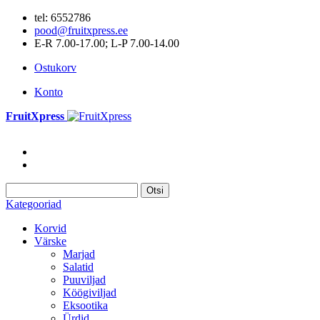
tel: 6552786
pood@fruitxpress.ee
E-R 7.00-17.00; L-P 7.00-14.00
Ostukorv
Konto
FruitXpress
Otsi
Kategooriad
Korvid
Värske
Marjad
Salatid
Puuviljad
Köögiviljad
Eksootika
Ürdid