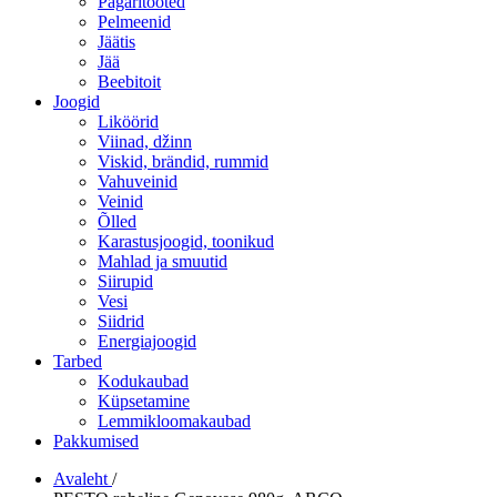
Pagaritooted
Pelmeenid
Jäätis
Jää
Beebitoit
Joogid
Liköörid
Viinad, džinn
Viskid, brändid, rummid
Vahuveinid
Veinid
Õlled
Karastusjoogid, toonikud
Mahlad ja smuutid
Siirupid
Vesi
Siidrid
Energiajoogid
Tarbed
Kodukaubad
Küpsetamine
Lemmikloomakaubad
Pakkumised
Avaleht
/