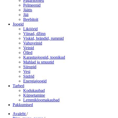
Pagaritooted
Pelmeenid
Jäätis
Jää
Beebitoit
Joogid
Liköörid
Viinad, džinn
Viskid, brändid, rummid
Vahuveinid
Veinid
Õlled
Karastusjoogid, toonikud
Mahlad ja smuutid
Siirupid
Vesi
Siidrid
Energiajoogid
Tarbed
Kodukaubad
Küpsetamine
Lemmikloomakaubad
Pakkumised
Avaleht
/