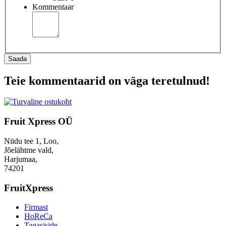
Kommentaar
Saada
Teie kommentaarid on väga teretulnud!
Fruit Xpress OÜ
Niidu tee 1, Loo,
Jõelähtme vald,
Harjumaa,
74201
FruitXpress
Firmast
HoReCa
Tagasiside