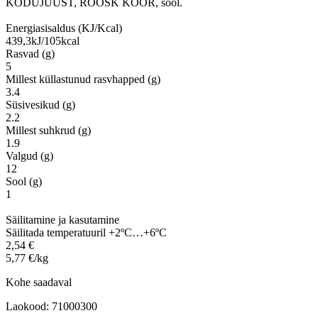
KODUJUUST, RÕÕSK KOOR, sool.
Energiasisaldus (KJ/Kcal)
439,3kJ/105kcal
Rasvad (g)
5
Millest küllastunud rasvhapped (g)
3.4
Süsivesikud (g)
2.2
Millest suhkrud (g)
1.9
Valgud (g)
12
Sool (g)
1
Säilitamine ja kasutamine
Säilitada temperatuuril +2ºC…+6ºC
2,54 €
5,77 €/kg
Kohe saadaval
Laokood: 71000300