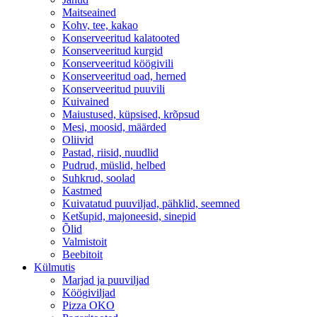
Maitseained
Kohv, tee, kakao
Konserveeritud kalatooted
Konserveeritud kurgid
Konserveeritud köögivili
Konserveeritud oad, herned
Konserveeritud puuvili
Kuivained
Maiustused, küpsised, krõpsud
Mesi, moosid, määrded
Oliivid
Pastad, riisid, nuudlid
Pudrud, müslid, helbed
Suhkrud, soolad
Kastmed
Kuivatatud puuviljad, pähklid, seemned
Ketšupid, majoneesid, sinepid
Õlid
Valmistoit
Beebitoit
Külmutis
Marjad ja puuviljad
Köögiviljad
Pizza OKO