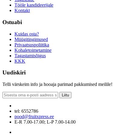
Tööle kandideerijale
Kontakt
Ostuabi
Kuidas osta?
Müügitingimused
Privaatsuspoliitika
Kohaletoimetamine
Tagastamisõigus
KKK
Uudiskiri
Telli värskeim info ja hooaja parimad pakkumised meilile!
Liitu
tel: 6552786
pood@fruitxpress.ee
E-R 7.00-17.00; L-P 7.00-14.00