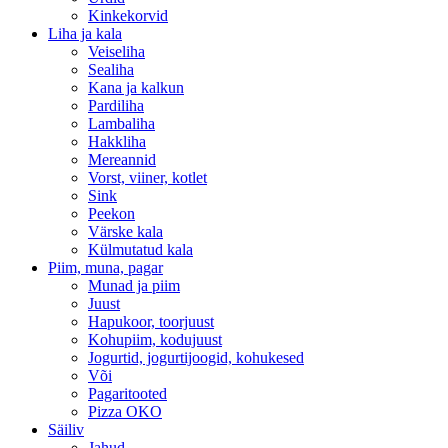
Kinkekorvid
Liha ja kala
Veiseliha
Sealiha
Kana ja kalkun
Pardiliha
Lambaliha
Hakkliha
Mereannid
Vorst, viiner, kotlet
Sink
Peekon
Värske kala
Külmutatud kala
Piim, muna, pagar
Munad ja piim
Juust
Hapukoor, toorjuust
Kohupiim, kodujuust
Jogurtid, jogurtijoogid, kohukesed
Või
Pagaritooted
Pizza OKO
Säiliv
Jahud