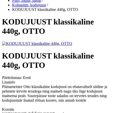
Piim, muna, pagar
/
Kohupiim, kodujuust
/
KODUJUUST klassikaline 440g, OTTO
KODUJUUST klassikaline
440g, OTTO
KODUJUUST klassikaline
440g, OTTO
Päritolumaa:
Eesti
Lisainfo
Piimameister Otto klassikaline kodujuust on ebatavaliselt siidine ja
pehmete tervete teradega ning maitseb nagu üks õige kodujuust
maitsema peab. Suurepärase toote saladus on tervetes terades ning
kodujuustule lisatud rõõsas koores, mis annab tootele
Koostis