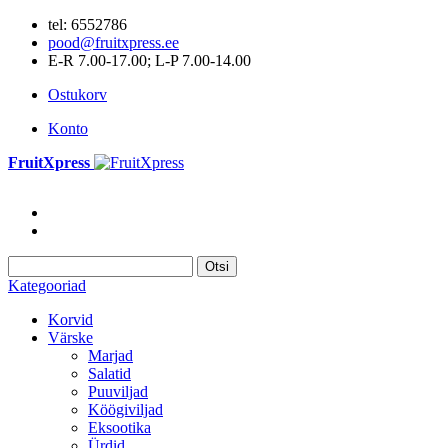
tel: 6552786
pood@fruitxpress.ee
E-R 7.00-17.00; L-P 7.00-14.00
Ostukorv
Konto
FruitXpress
Otsi
Kategooriad
Korvid
Värske
Marjad
Salatid
Puuviljad
Köögiviljad
Eksootika
Ürdid