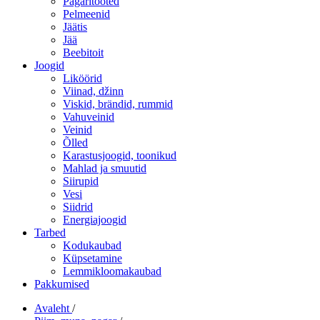
Pagaritooted
Pelmeenid
Jäätis
Jää
Beebitoit
Joogid
Liköörid
Viinad, džinn
Viskid, brändid, rummid
Vahuveinid
Veinid
Õlled
Karastusjoogid, toonikud
Mahlad ja smuutid
Siirupid
Vesi
Siidrid
Energiajoogid
Tarbed
Kodukaubad
Küpsetamine
Lemmikloomakaubad
Pakkumised
Avaleht
/