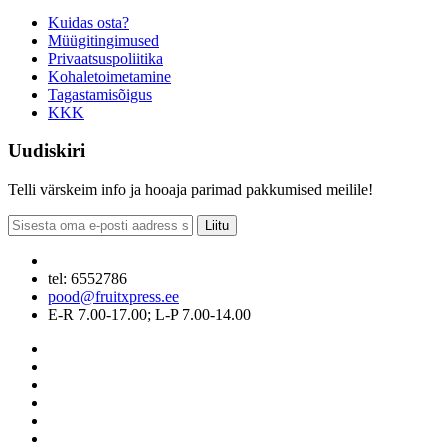
Kuidas osta?
Müügitingimused
Privaatsuspoliitika
Kohaletoimetamine
Tagastamisõigus
KKK
Uudiskiri
Telli värskeim info ja hooaja parimad pakkumised meilile!
Liitu
tel: 6552786
pood@fruitxpress.ee
E-R 7.00-17.00; L-P 7.00-14.00