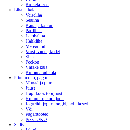
Kinkekorvid
Liha ja kala
Veiseliha
Sealiha
Kana ja kalkun
Pardiliha
Lambaliha
Hakkliha
Mereannid
Vorst, viiner, kotlet
Sink
Peekon
Värske kala
Külmutatud kala
Piim, muna, pagar
Munad ja piim
Juust
Hapukoor, toorjuust
Kohupiim, kodujuust
Jogurtid, jogurtijoogid, kohukesed
Või
Pagaritooted
Pizza OKO
Säiliv
Jahud