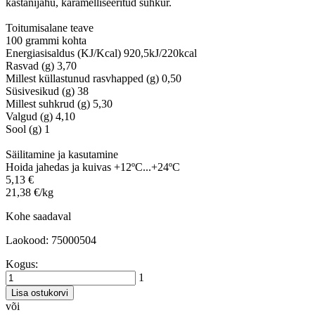
kastanijahu, karamelliseeritud suhkur.
Toitumisalane teave
100 grammi kohta
Energiasisaldus (KJ/Kcal) 920,5kJ/220kcal
Rasvad (g) 3,70
Millest küllastunud rasvhapped (g) 0,50
Süsivesikud (g) 38
Millest suhkrud (g) 5,30
Valgud (g) 4,10
Sool (g) 1
Säilitamine ja kasutamine
Hoida jahedas ja kuivas +12ºC...+24ºC
5,13 €
21,38 €/kg
Kohe saadaval
Laokood: 75000504
Kogus:
1
Lisa ostukorvi
või