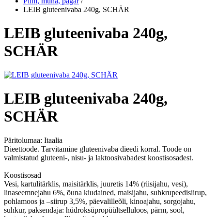
Piim, muna, pagar
/
LEIB gluteenivaba 240g, SCHÄR
LEIB gluteenivaba 240g,
SCHÄR
LEIB gluteenivaba 240g,
SCHÄR
Päritolumaa:
Itaalia
Dieettoode. Tarvitamine gluteenivaba dieedi korral. Toode on
valmistatud gluteeni-, nisu- ja laktoosivabadest koostisosadest.
Koostisosad
Vesi, kartulitärklis, maisitärklis, juuretis 14% (riisijahu, vesi),
linaseemnejahu 6%, õuna kiudained, maisijahu, suhkrupeedisiirup,
pohlamoos ja –siirup 3,5%, päevalilleõli, kinoajahu, sorgojahu,
suhkur, paksendaja: hüdroksüpropüültselluloos, pärm, sool,