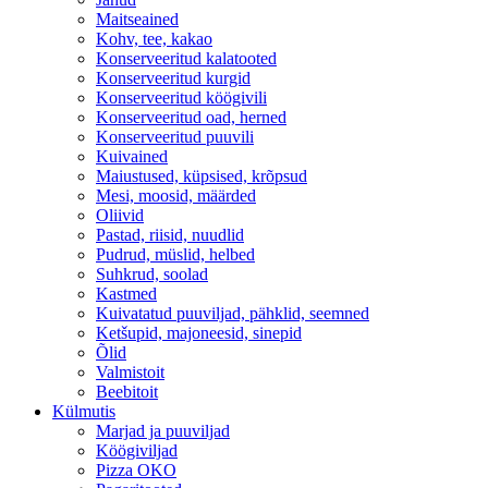
Maitseained
Kohv, tee, kakao
Konserveeritud kalatooted
Konserveeritud kurgid
Konserveeritud köögivili
Konserveeritud oad, herned
Konserveeritud puuvili
Kuivained
Maiustused, küpsised, krõpsud
Mesi, moosid, määrded
Oliivid
Pastad, riisid, nuudlid
Pudrud, müslid, helbed
Suhkrud, soolad
Kastmed
Kuivatatud puuviljad, pähklid, seemned
Ketšupid, majoneesid, sinepid
Õlid
Valmistoit
Beebitoit
Külmutis
Marjad ja puuviljad
Köögiviljad
Pizza OKO