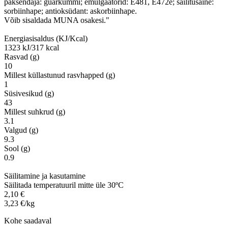
paksendaja: guarkummi; emulgaatorid: E481, E472e; säilitusaine:
sorbiinhape; antioksüdant: askorbiinhape.
Võib sisaldada MUNA osakesi."
Energiasisaldus (KJ/Kcal)
1323 kJ/317 kcal
Rasvad (g)
10
Millest küllastunud rasvhapped (g)
1
Süsivesikud (g)
43
Millest suhkrud (g)
3.1
Valgud (g)
9.3
Sool (g)
0.9
Säilitamine ja kasutamine
Säilitada temperatuuril mitte üle 30ºC
2,10 €
3,23 €/kg
Kohe saadaval