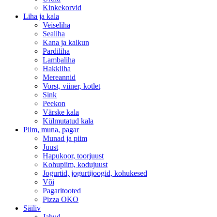
Kinkekorvid
Liha ja kala
Veiseliha
Sealiha
Kana ja kalkun
Pardiliha
Lambaliha
Hakkliha
Mereannid
Vorst, viiner, kotlet
Sink
Peekon
Värske kala
Külmutatud kala
Piim, muna, pagar
Munad ja piim
Juust
Hapukoor, toorjuust
Kohupiim, kodujuust
Jogurtid, jogurtijoogid, kohukesed
Või
Pagaritooted
Pizza OKO
Säiliv
Jahud