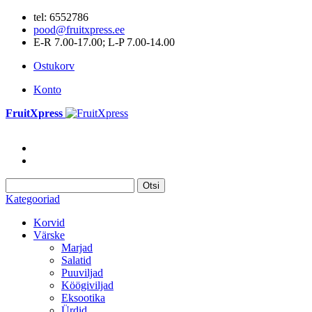
tel: 6552786
pood@fruitxpress.ee
E-R 7.00-17.00; L-P 7.00-14.00
Ostukorv
Konto
FruitXpress
Otsi
Kategooriad
Korvid
Värske
Marjad
Salatid
Puuviljad
Köögiviljad
Eksootika
Ürdid