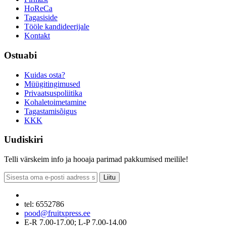
HoReCa
Tagasiside
Tööle kandideerijale
Kontakt
Ostuabi
Kuidas osta?
Müügitingimused
Privaatsuspoliitika
Kohaletoimetamine
Tagastamisõigus
KKK
Uudiskiri
Telli värskeim info ja hooaja parimad pakkumised meilile!
Liitu
tel: 6552786
pood@fruitxpress.ee
E-R 7.00-17.00; L-P 7.00-14.00