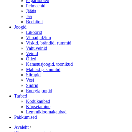
Pagaritooted
Pelmeenid
Jäätis
Jää
Beebitoit
Joogid
Liköörid
Viinad, džinn
Viskid, brändid, rummid
Vahuveinid
Veinid
Õlled
Karastusjoogid, toonikud
Mahlad ja smuutid
Siirupid
Vesi
Siidrid
Energiajoogid
Tarbed
Kodukaubad
Küpsetamine
Lemmikloomakaubad
Pakkumised
Avaleht
/