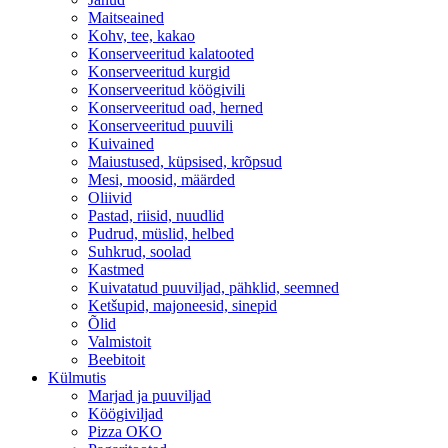
Maitseained
Kohv, tee, kakao
Konserveeritud kalatooted
Konserveeritud kurgid
Konserveeritud köögivili
Konserveeritud oad, herned
Konserveeritud puuvili
Kuivained
Maiustused, küpsised, krõpsud
Mesi, moosid, määrded
Oliivid
Pastad, riisid, nuudlid
Pudrud, müslid, helbed
Suhkrud, soolad
Kastmed
Kuivatatud puuviljad, pähklid, seemned
Ketšupid, majoneesid, sinepid
Õlid
Valmistoit
Beebitoit
Külmutis
Marjad ja puuviljad
Köögiviljad
Pizza OKO