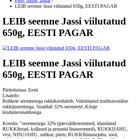
Piim, muna, pagar
/
LEIB seemne Jassi viilutatud 650g, EESTI PAGAR
LEIB seemne Jassi viilutatud
650g, EESTI PAGAR
LEIB seemne Jassi viilutatud
650g, EESTI PAGAR
Päritolumaa:
Eesti
Lisainfo
Rohkete seemnetega rukkikeeduleib. Valmistatud traditsioonilise
rukkijuuretisega. Sisaldab 32% seemneid. Kõrge
kiudainesisaldusega.
Koostis: "seemnesegu 32% (päevalilleseemned, idandatud
RUKKIterad, kollased ja pruunid linaseemned), RUKKIJAHU,
vesi, NISUJAHU, suhkur, pärm, RUKKIlinnasejahu, sool,