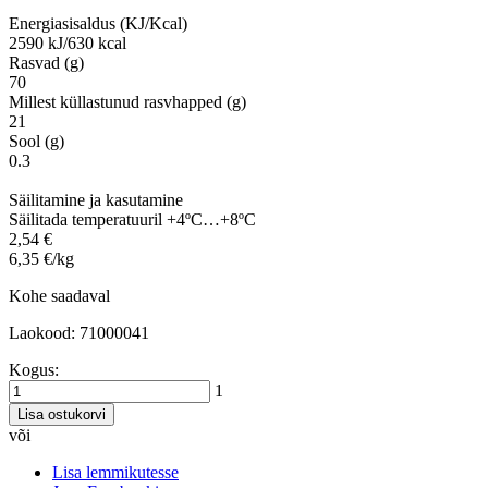
Energiasisaldus (KJ/Kcal)
2590 kJ/630 kcal
Rasvad (g)
70
Millest küllastunud rasvhapped (g)
21
Sool (g)
0.3
Säilitamine ja kasutamine
Säilitada temperatuuril +4ºC…+8ºC
2,54 €
6,35 €/kg
Kohe saadaval
Laokood: 71000041
Kogus:
1
Lisa ostukorvi
või
Lisa lemmikutesse