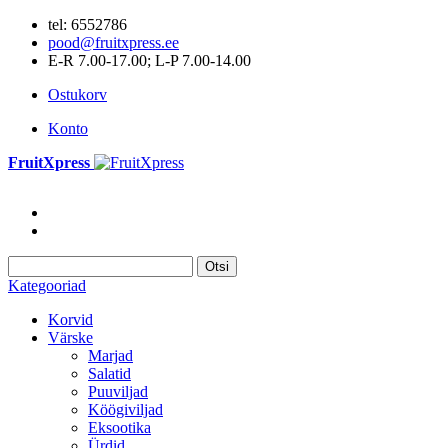
tel: 6552786
pood@fruitxpress.ee
E-R 7.00-17.00; L-P 7.00-14.00
Ostukorv
Konto
FruitXpress
Otsi
Kategooriad
Korvid
Värske
Marjad
Salatid
Puuviljad
Köögiviljad
Eksootika
Ürdid