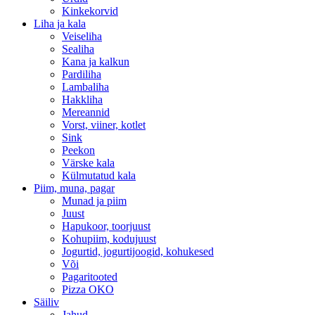
Kinkekorvid
Liha ja kala
Veiseliha
Sealiha
Kana ja kalkun
Pardiliha
Lambaliha
Hakkliha
Mereannid
Vorst, viiner, kotlet
Sink
Peekon
Värske kala
Külmutatud kala
Piim, muna, pagar
Munad ja piim
Juust
Hapukoor, toorjuust
Kohupiim, kodujuust
Jogurtid, jogurtijoogid, kohukesed
Või
Pagaritooted
Pizza OKO
Säiliv
Jahud