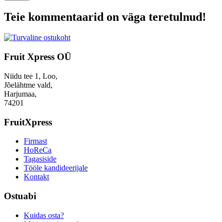
Teie kommentaarid on väga teretulnud!
Fruit Xpress OÜ
Niidu tee 1, Loo,
Jõelähtme vald,
Harjumaa,
74201
FruitXpress
Firmast
HoReCa
Tagasiside
Tööle kandideerijale
Kontakt
Ostuabi
Kuidas osta?