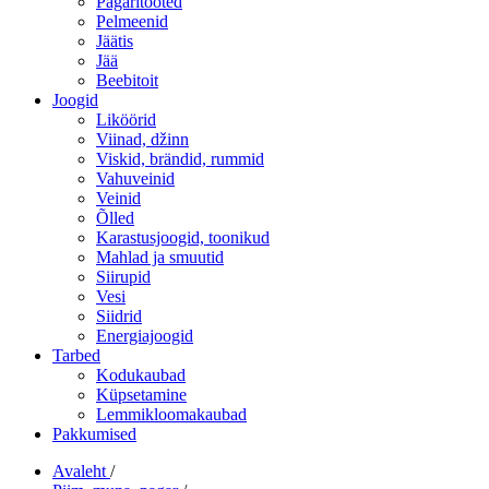
Pagaritooted
Pelmeenid
Jäätis
Jää
Beebitoit
Joogid
Liköörid
Viinad, džinn
Viskid, brändid, rummid
Vahuveinid
Veinid
Õlled
Karastusjoogid, toonikud
Mahlad ja smuutid
Siirupid
Vesi
Siidrid
Energiajoogid
Tarbed
Kodukaubad
Küpsetamine
Lemmikloomakaubad
Pakkumised
Avaleht
/