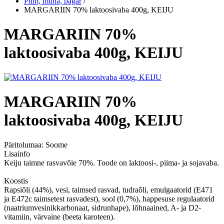
Piim, muna, pagar
/
MARGARIIN 70% laktoosivaba 400g, KEIJU
MARGARIIN 70%
laktoosivaba 400g, KEIJU
MARGARIIN 70%
laktoosivaba 400g, KEIJU
Päritolumaa:
Soome
Lisainfo
Keiju taimne rasvavõie 70%. Toode on laktoosi-, piima- ja sojavaba.
Koostis
Rapsiõli (44%), vesi, taimsed rasvad, tudraõli, emulgaatorid (E471
ja E472c taimsetest rasvadest), sool (0,7%), happesuse regulaatorid
(naatriumvesinikkarbonaat, sidrunhape), lõhnaained, A- ja D2-
vitamiin, värvaine (beeta karoteen).