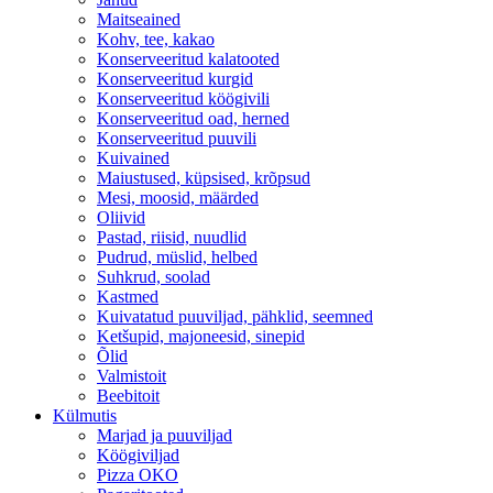
Maitseained
Kohv, tee, kakao
Konserveeritud kalatooted
Konserveeritud kurgid
Konserveeritud köögivili
Konserveeritud oad, herned
Konserveeritud puuvili
Kuivained
Maiustused, küpsised, krõpsud
Mesi, moosid, määrded
Oliivid
Pastad, riisid, nuudlid
Pudrud, müslid, helbed
Suhkrud, soolad
Kastmed
Kuivatatud puuviljad, pähklid, seemned
Ketšupid, majoneesid, sinepid
Õlid
Valmistoit
Beebitoit
Külmutis
Marjad ja puuviljad
Köögiviljad
Pizza OKO