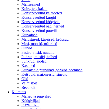
Maitseained
Kohv, tee, kakao
Konserveeritud kalatooted
Konserveeritud kurgid
Konserveeritud köögivili
Konserveeritud oad, herned
Konserveeritud puuvili
Kuivained
Maiustused, küpsised, krõpsud
Mesi, moosid, määrded
Oliivid
Pastad, riisid, nuudlid
Pudrud, müslid, helbed
Suhkrud, soolad
Kastmed
Kuivatatud puuviljad, pähklid, seemned
Ketšupid, majoneesid, sinepid
Õlid
Valmistoit
Beebitoit
Külmutis
Marjad ja puuviljad
Köögiviljad
Pizza OKO