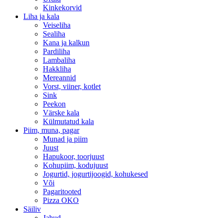
Kinkekorvid
Liha ja kala
Veiseliha
Sealiha
Kana ja kalkun
Pardiliha
Lambaliha
Hakkliha
Mereannid
Vorst, viiner, kotlet
Sink
Peekon
Värske kala
Külmutatud kala
Piim, muna, pagar
Munad ja piim
Juust
Hapukoor, toorjuust
Kohupiim, kodujuust
Jogurtid, jogurtijoogid, kohukesed
Või
Pagaritooted
Pizza OKO
Säiliv
Jahud