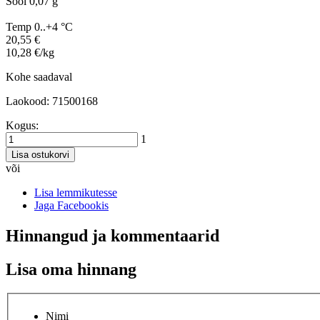
Sool 0,07 g
Temp 0..+4 °C
20,55 €
10,28 €/kg
Kohe saadaval
Laokood: 71500168
Kogus:
1
Lisa ostukorvi
või
Lisa lemmikutesse
Jaga Facebookis
Hinnangud ja kommentaarid
Lisa oma hinnang
Nimi