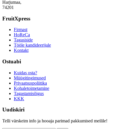
Harjumaa,
74201
FruitXpress
Firmast
HoReCa
Tagasiside
Tööle kandideerijale
Kontakt
Ostuabi
Kuidas osta?
Müügitingimused
Privaatsuspoliitika
Kohaletoimetamine
Tagastamisõigus
KKK
Uudiskiri
Telli värskeim info ja hooaja parimad pakkumised meilile!