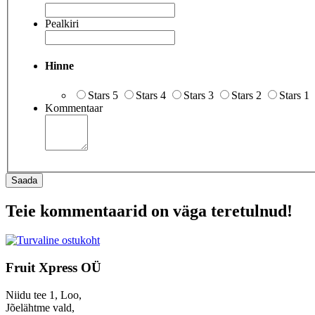
Pealkiri
Hinne
Stars 5
Stars 4
Stars 3
Stars 2
Stars 1
Kommentaar
Saada
Teie kommentaarid on väga teretulnud!
Fruit Xpress OÜ
Niidu tee 1, Loo,
Jõelähtme vald,