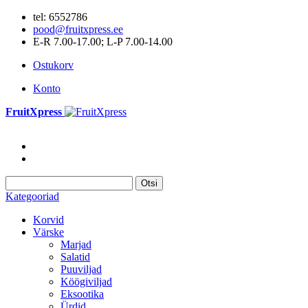
tel: 6552786
pood@fruitxpress.ee
E-R 7.00-17.00; L-P 7.00-14.00
Ostukorv
Konto
FruitXpress
Otsi
Kategooriad
Korvid
Värske
Marjad
Salatid
Puuviljad
Köögiviljad
Eksootika
Ürdid