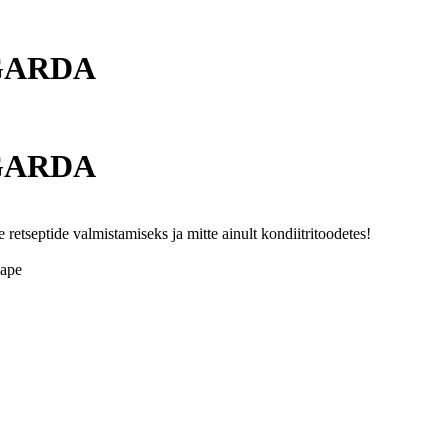
GARDA
GARDA
retseptide valmistamiseks ja mitte ainult kondiitritoodetes!
hape