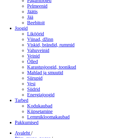
Pagaritooted
Pelmeenid
Jäätis
Jää
Beebitoit
Joogid
Liköörid
Viinad, džinn
Viskid, brändid, rummid
Vahuveinid
Veinid
Õlled
Karastusjoogid, toonikud
Mahlad ja smuutid
Siirupid
Vesi
Siidrid
Energiajoogid
Tarbed
Kodukaubad
Küpsetamine
Lemmikloomakaubad
Pakkumised
Avaleht
/