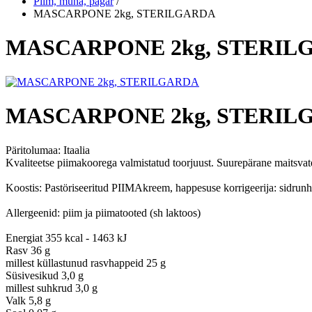
Piim, muna, pagar
/
MASCARPONE 2kg, STERILGARDA
MASCARPONE 2kg, STERIL
MASCARPONE 2kg, STERIL
Päritolumaa:
Itaalia
Kvaliteetse piimakoorega valmistatud toorjuust. Suurepärane maitsvate 
Koostis: Pastöriseeritud PIIMAkreem, happesuse korrigeerija: sidrun
Allergeenid: piim ja piimatooted (sh laktoos)
Energiat 355 kcal - 1463 kJ
Rasv 36 g
millest küllastunud rasvhappeid 25 g
Süsivesikud 3,0 g
millest suhkrud 3,0 g
Valk 5,8 g