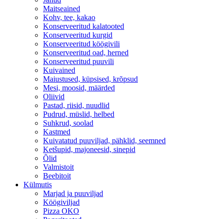
Maitseained
Kohv, tee, kakao
Konserveeritud kalatooted
Konserveeritud kurgid
Konserveeritud köögivili
Konserveeritud oad, herned
Konserveeritud puuvili
Kuivained
Maiustused, küpsised, krõpsud
Mesi, moosid, määrded
Oliivid
Pastad, riisid, nuudlid
Pudrud, müslid, helbed
Suhkrud, soolad
Kastmed
Kuivatatud puuviljad, pähklid, seemned
Ketšupid, majoneesid, sinepid
Õlid
Valmistoit
Beebitoit
Külmutis
Marjad ja puuviljad
Köögiviljad
Pizza OKO