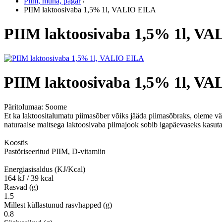
Piim, muna, pagar
/
PIIM laktoosivaba 1,5% 1l, VALIO EILA
PIIM laktoosivaba 1,5% 1l, V
PIIM laktoosivaba 1,5% 1l, V
Päritolumaa:
Soome
Et ka laktoositalumatu piimasõber võiks jääda piimasõbraks, oleme vä
naturaalse maitsega laktoosivaba piimajook sobib igapäevaseks kasu
Koostis
Pastöriseeritud PIIM, D-vitamiin
Energiasisaldus (KJ/Kcal)
164 kJ / 39 kcal
Rasvad (g)
1.5
Millest küllastunud rasvhapped (g)
0.8