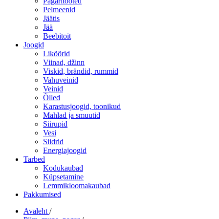
Pagaritooted
Pelmeenid
Jäätis
Jää
Beebitoit
Joogid
Liköörid
Viinad, džinn
Viskid, brändid, rummid
Vahuveinid
Veinid
Õlled
Karastusjoogid, toonikud
Mahlad ja smuutid
Siirupid
Vesi
Siidrid
Energiajoogid
Tarbed
Kodukaubad
Küpsetamine
Lemmikloomakaubad
Pakkumised
Avaleht
/