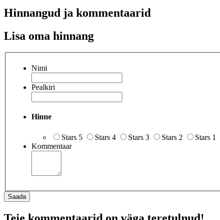
Hinnangud ja kommentaarid
Lisa oma hinnang
Nimi
Pealkiri
Hinne
Stars 5
Stars 4
Stars 3
Stars 2
Stars 1
Kommentaar
Saada
Teie kommentaarid on väga teretulnud!