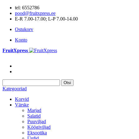
tel: 6552786
pood@fruitxpress.ee
E-R 7.00-17.00; L-P 7.00-14.00
Ostukorv
Konto
FruitXpress
Otsi
Kategooriad
Korvid
Värske
Marjad
Salatid
Puuviljad
Köögiviljad
Eksootika
Ürdid