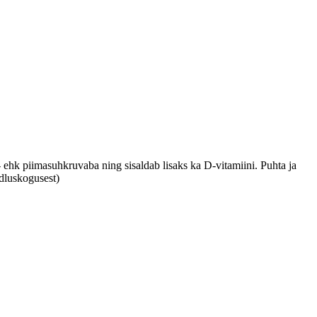
 ehk piimasuhkruvaba ning sisaldab lisaks ka D-vitamiini. Puhta ja
dluskogusest)