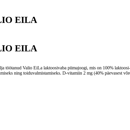
ALIO EILA
ALIO EILA
lja töötanud Valio EiLa laktoosivaba piimajoogi, mis on 100% laktoosi-
tamiseks ning toiduvalmistamiseks. D-vitamiin 2 mg (40% päevasest võr