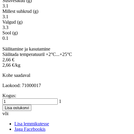
Süsivesikud (g)
3.1
Millest suhkrud (g)
3.1
Valgud (g)
3.3
Sool (g)
0.1
Säilitamine ja kasutamine
Säilitada temperatuuril +2°C...+25°C
2,66 €
2,66 €/kg
Kohe saadaval
Laokood: 71000017
Kogus:
1
Lisa ostukorvi
või
Lisa lemmikutesse
Jaga Facebookis