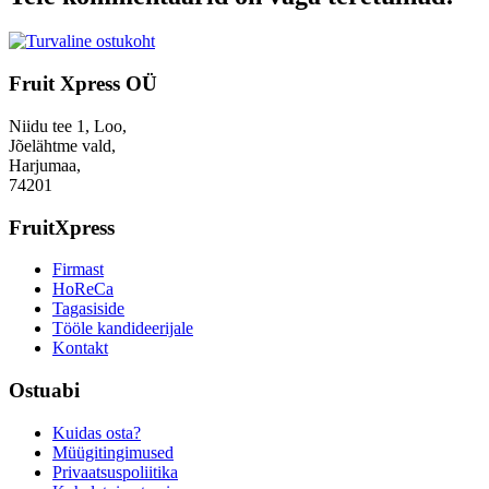
Fruit Xpress OÜ
Niidu tee 1, Loo,
Jõelähtme vald,
Harjumaa,
74201
FruitXpress
Firmast
HoReCa
Tagasiside
Tööle kandideerijale
Kontakt
Ostuabi
Kuidas osta?
Müügitingimused
Privaatsuspoliitika