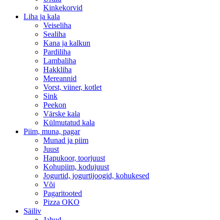
Kinkekorvid
Liha ja kala
Veiseliha
Sealiha
Kana ja kalkun
Pardiliha
Lambaliha
Hakkliha
Mereannid
Vorst, viiner, kotlet
Sink
Peekon
Värske kala
Külmutatud kala
Piim, muna, pagar
Munad ja piim
Juust
Hapukoor, toorjuust
Kohupiim, kodujuust
Jogurtid, jogurtijoogid, kohukesed
Või
Pagaritooted
Pizza OKO
Säiliv
Jahud