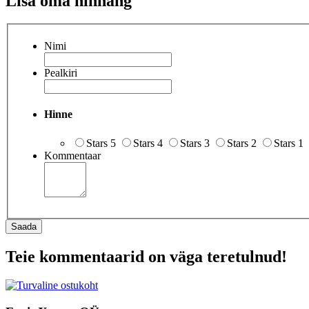
Lisa oma hinnang
Nimi
Pealkiri
Hinne
Stars 5
Stars 4
Stars 3
Stars 2
Stars 1
Kommentaar
Saada
Teie kommentaarid on väga teretulnud!