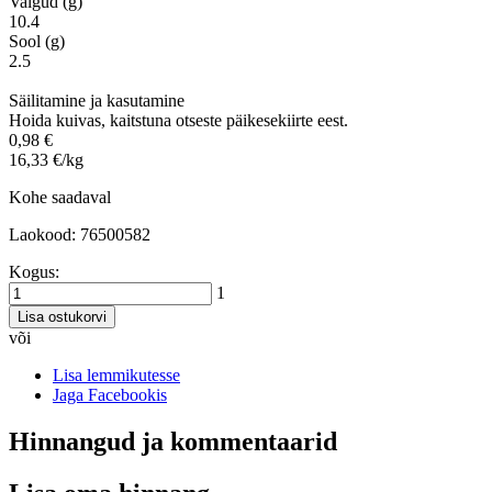
Valgud (g)
10.4
Sool (g)
2.5
Säilitamine ja kasutamine
Hoida kuivas, kaitstuna otseste päikesekiirte eest.
0,98 €
16,33 €/kg
Kohe saadaval
Laokood: 76500582
Kogus:
1
Lisa ostukorvi
või
Lisa lemmikutesse
Jaga Facebookis
Hinnangud ja kommentaarid