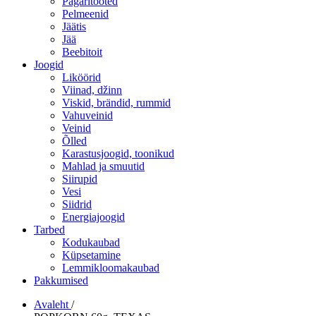
Pagaritooted
Pelmeenid
Jäätis
Jää
Beebitoit
Joogid
Liköörid
Viinad, džinn
Viskid, brändid, rummid
Vahuveinid
Veinid
Õlled
Karastusjoogid, toonikud
Mahlad ja smuutid
Siirupid
Vesi
Siidrid
Energiajoogid
Tarbed
Kodukaubad
Küpsetamine
Lemmikloomakaubad
Pakkumised
Avaleht
/