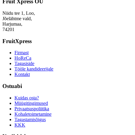
Fruit Xpress OÜ
Niidu tee 1, Loo,
Jõelähtme vald,
Harjumaa,
74201
FruitXpress
Firmast
HoReCa
Tagasiside
Tööle kandideerijale
Kontakt
Ostuabi
Kuidas osta?
Müügitingimused
Privaatsuspoliitika
Kohaletoimetamine
Tagastamisõigus
KKK