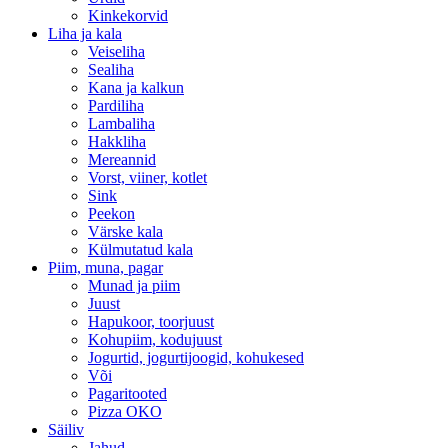
Kinkekorvid
Liha ja kala
Veiseliha
Sealiha
Kana ja kalkun
Pardiliha
Lambaliha
Hakkliha
Mereannid
Vorst, viiner, kotlet
Sink
Peekon
Värske kala
Külmutatud kala
Piim, muna, pagar
Munad ja piim
Juust
Hapukoor, toorjuust
Kohupiim, kodujuust
Jogurtid, jogurtijoogid, kohukesed
Või
Pagaritooted
Pizza OKO
Säiliv
Jahud