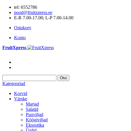
tel: 6552786
pood@fruitxpress.ee
E-R 7.00-17.00; L-P 7.00-14.00
Ostukorv
Konto
FruitXpress
Otsi
Kategooriad
Korvid
Värske
Marjad
Salatid
Puuviljad
Köögiviljad
Eksootika
Ürdid