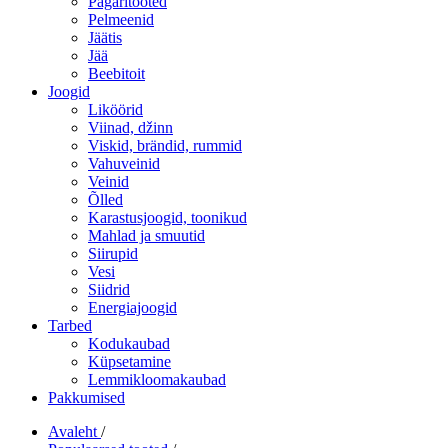
Pagaritooted
Pelmeenid
Jäätis
Jää
Beebitoit
Joogid
Liköörid
Viinad, džinn
Viskid, brändid, rummid
Vahuveinid
Veinid
Õlled
Karastusjoogid, toonikud
Mahlad ja smuutid
Siirupid
Vesi
Siidrid
Energiajoogid
Tarbed
Kodukaubad
Küpsetamine
Lemmikloomakaubad
Pakkumised
Avaleht
/