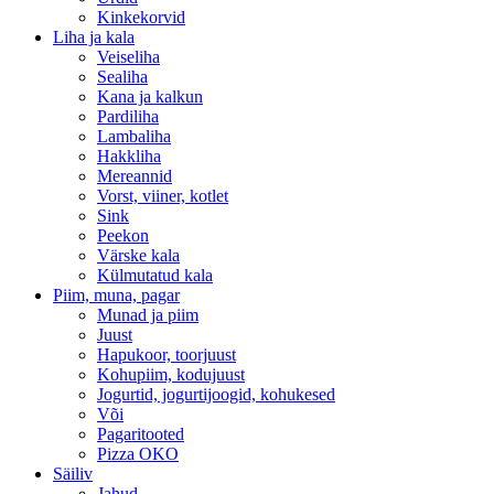
Kinkekorvid
Liha ja kala
Veiseliha
Sealiha
Kana ja kalkun
Pardiliha
Lambaliha
Hakkliha
Mereannid
Vorst, viiner, kotlet
Sink
Peekon
Värske kala
Külmutatud kala
Piim, muna, pagar
Munad ja piim
Juust
Hapukoor, toorjuust
Kohupiim, kodujuust
Jogurtid, jogurtijoogid, kohukesed
Või
Pagaritooted
Pizza OKO
Säiliv
Jahud