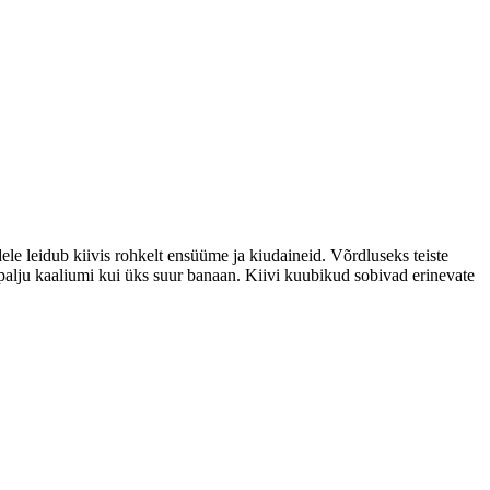
ele leidub kiivis rohkelt ensüüme ja kiudaineid. Võrdluseks teiste
palju kaaliumi kui üks suur banaan. Kiivi kuubikud sobivad erinevate