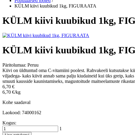
Populaarsed tooted
/
KÜLM kiivi kuubikud 1kg, FIGURAATA
KÜLM kiivi kuubikud 1kg, F
KÜLM kiivi kuubikud 1kg, F
Päritolumaa:
Peruu
Kiivi on üldtuntud oma C-vitamiini poolest. Rahvakeeli kutsutakse kiiv
viljadega- kaks kiivit annab sama palju kiudaineid kui üks greip, ka
smuuti kausside kaunistamiseks, magustoitude maitseelamuste rikastami
6,70 €
6,70 €/kg
Kohe saadaval
Laokood: 74000162
Kogus:
1