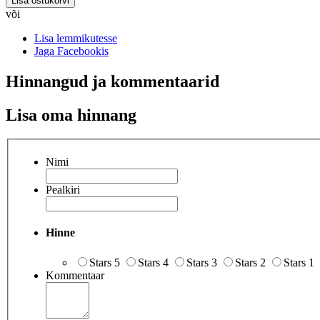
Lisa ostukorvi
või
Lisa lemmikutesse
Jaga Facebookis
Hinnangud ja kommentaarid
Lisa oma hinnang
Nimi
Pealkiri
Hinne
Stars 5
Stars 4
Stars 3
Stars 2
Stars 1
Kommentaar