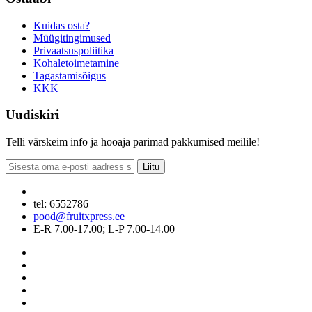
Kuidas osta?
Müügitingimused
Privaatsuspoliitika
Kohaletoimetamine
Tagastamisõigus
KKK
Uudiskiri
Telli värskeim info ja hooaja parimad pakkumised meilile!
Liitu
tel: 6552786
pood@fruitxpress.ee
E-R 7.00-17.00; L-P 7.00-14.00