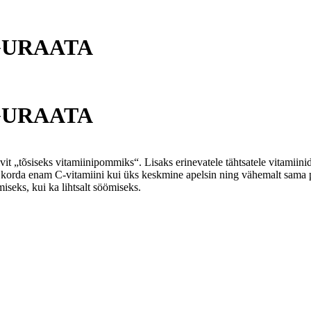
IGURAATA
IGURAATA
it „tõsiseks vitamiinipommiks“. Lisaks erinevatele tähtsatele vitamiinid
ks korda enam C-vitamiini kui üks keskmine apelsin ning vähemalt sama 
seks, kui ka lihtsalt söömiseks.