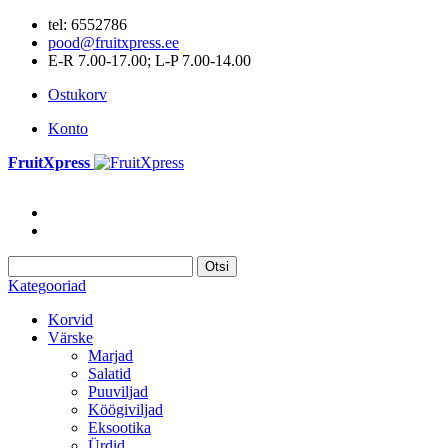
tel: 6552786
pood@fruitxpress.ee
E-R 7.00-17.00; L-P 7.00-14.00
Ostukorv
Konto
FruitXpress
Otsi
Kategooriad
Korvid
Värske
Marjad
Salatid
Puuviljad
Köögiviljad
Eksootika
Ürdid