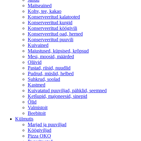
Maitseained
Kohv, tee, kakao
Konserveeritud kalatooted
Konserveeritud kurgid
Konserveeritud köögivili
Konserveeritud oad, herned
Konserveeritud puuvili
Kuivained
Maiustused, küpsised, krõpsud
Mesi, moosid, määrded
Oliivid
Pastad, riisid, nuudlid
Pudrud, müslid, helbed
Suhkrud, soolad
Kastmed
Kuivatatud puuviljad, pähklid, seemned
Ketšupid, majoneesid, sinepid
Õlid
Valmistoit
Beebitoit
Külmutis
Marjad ja puuviljad
Köögiviljad
Pizza OKO