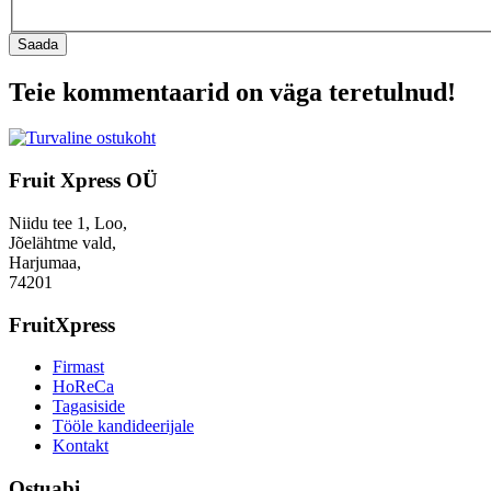
Saada
Teie kommentaarid on väga teretulnud!
Fruit Xpress OÜ
Niidu tee 1, Loo,
Jõelähtme vald,
Harjumaa,
74201
FruitXpress
Firmast
HoReCa
Tagasiside
Tööle kandideerijale
Kontakt
Ostuabi