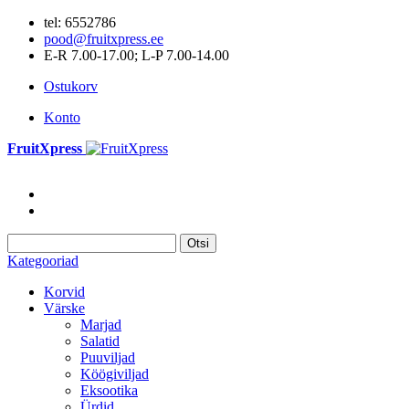
tel: 6552786
pood@fruitxpress.ee
E-R 7.00-17.00; L-P 7.00-14.00
Ostukorv
Konto
FruitXpress
Otsi
Kategooriad
Korvid
Värske
Marjad
Salatid
Puuviljad
Köögiviljad
Eksootika
Ürdid