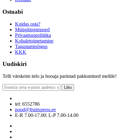
Ostuabi
Kuidas osta?
Müügitingimused
Privaatsuspoliitika
Kohaletoimetamine
Tagastamisõigus
KKK
Uudiskiri
Telli värskeim info ja hooaja parimad pakkumised meilile!
Liitu
tel: 6552786
pood@fruitxpress.ee
E-R 7.00-17.00; L-P 7.00-14.00