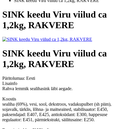
SINK keedu Viru viilud ca 1,2kg, RAKVERE
SINK keedu Viru viilud ca
1,2kg, RAKVERE
SINK keedu Viru viilud ca
1,2kg, RAKVERE
Päritolumaa:
Eesti
Lisainfo
Rahva lemmik sealihasink läbi aegade.
Koostis
sealiha (69%), vesi, sool, dekstroos, vadakupulber (sh piim),
sojavalk, tärklis, lõhna- ja maitseained, stabilisaator: E450,
paksendajad: E407, E425, antioksüdant: E300, happesuse
regulaator: E451, pärmiekstrakt, säilitusaine: E250.