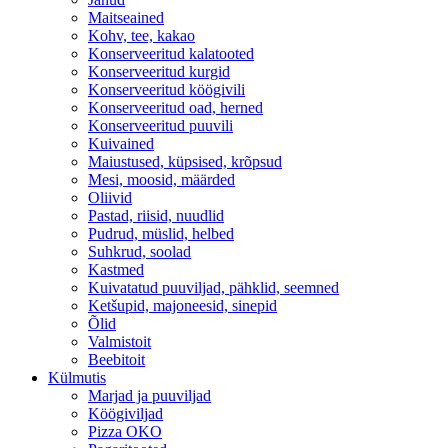
Maitseained
Kohv, tee, kakao
Konserveeritud kalatooted
Konserveeritud kurgid
Konserveeritud köögivili
Konserveeritud oad, herned
Konserveeritud puuvili
Kuivained
Maiustused, küpsised, krõpsud
Mesi, moosid, määrded
Oliivid
Pastad, riisid, nuudlid
Pudrud, müslid, helbed
Suhkrud, soolad
Kastmed
Kuivatatud puuviljad, pähklid, seemned
Ketšupid, majoneesid, sinepid
Õlid
Valmistoit
Beebitoit
Külmutis
Marjad ja puuviljad
Köögiviljad
Pizza OKO