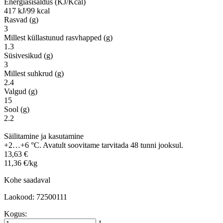
Energiasisaldus (KJ/Kcal)
417 kJ/99 kcal
Rasvad (g)
3
Millest küllastunud rasvhapped (g)
1.3
Süsivesikud (g)
3
Millest suhkrud (g)
2.4
Valgud (g)
15
Sool (g)
2.2
Säilitamine ja kasutamine
+2…+6 °C. Avatult soovitame tarvitada 48 tunni jooksul.
13,63 €
11,36 €/kg
Kohe saadaval
Laokood: 72500111
Kogus: