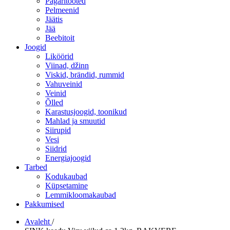
Pagaritooted
Pelmeenid
Jäätis
Jää
Beebitoit
Joogid
Liköörid
Viinad, džinn
Viskid, brändid, rummid
Vahuveinid
Veinid
Õlled
Karastusjoogid, toonikud
Mahlad ja smuutid
Siirupid
Vesi
Siidrid
Energiajoogid
Tarbed
Kodukaubad
Küpsetamine
Lemmikloomakaubad
Pakkumised
Avaleht
/