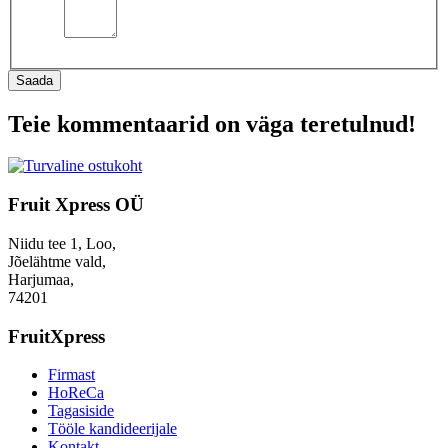
Saada
Teie kommentaarid on väga teretulnud!
Fruit Xpress OÜ
Niidu tee 1, Loo,
Jõelähtme vald,
Harjumaa,
74201
FruitXpress
Firmast
HoReCa
Tagasiside
Tööle kandideerijale
Kontakt