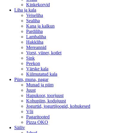
Kinkekorvid
Liha ja kala
Veiseliha
Sealiha
Kana ja kalkun
Pardiliha
Lambaliha
Hakkliha
Mereannid
Vorst, viiner, kotlet
Sink
Peekon
Värske kala
Külmutatud kala
Piim, muna, pagar
Munad ja piim
Juust
Hapukoor, toorjuust
Kohupiim, kodujuust
Jogurtid, jogurtijoogid, kohukesed
Või
Pagaritooted
Pizza OKO
Säiliv
Jahud