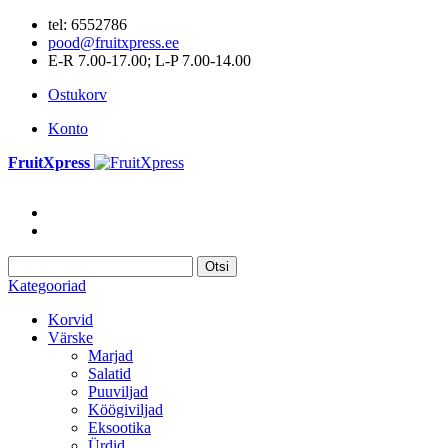
tel: 6552786
pood@fruitxpress.ee
E-R 7.00-17.00; L-P 7.00-14.00
Ostukorv
Konto
FruitXpress
Otsi
Kategooriad
Korvid
Värske
Marjad
Salatid
Puuviljad
Köögiviljad
Eksootika
Ürdid