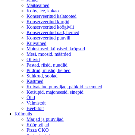
Maitseained
Kohv, tee, kakao
Konserveeritud kalatooted
Konserveeritud kurgid
Konserveeritud köögivili
Konserveeritud oad, herned
Konserveeritud puuvili
Kuivained
Maiustused, küpsised, krõpsud
Mesi, moosid, määrded
Oliivid
Pastad, riisid, nuudlid
Pudrud, müslid, helbed
Suhkrud, soolad
Kastmed
Kuivatatud puuviljad, pähklid, seemned
Ketšupid, majoneesid, sinepid
Õlid
Valmistoit
Beebitoit
Külmutis
Marjad ja puuviljad
Köögiviljad
Pizza OKO