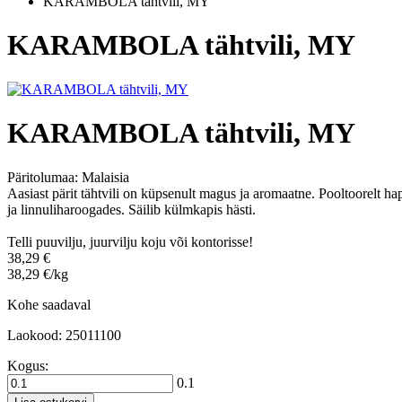
KARAMBOLA tähtvili, MY
KARAMBOLA tähtvili, MY
KARAMBOLA tähtvili, MY
Päritolumaa:
Malaisia
Aasiast pärit tähtvili on küpsenult magus ja aromaatne. Pooltoorelt hap
ja linnuliharoogades. Säilib külmkapis hästi.
Telli puuvilju, juurvilju koju või kontorisse!
38,29 €
38,29 €/kg
Kohe saadaval
Laokood: 25011100
Kogus:
0.1