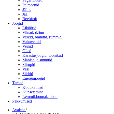
Pagaritooted
Pelmeenid
Jäätis
Jää
Beebitoit
Joogid
Liköörid
Viinad, džinn
Viskid, brändid, rummid
Vahuveinid
Veinid
Õlled
Karastusjoogid, toonikud
Mahlad ja smuutid
Siirupid
Vesi
Siidrid
Energiajoogid
Tarbed
Kodukaubad
Küpsetamine
Lemmikloomakaubad
Pakkumised
Avaleht
/