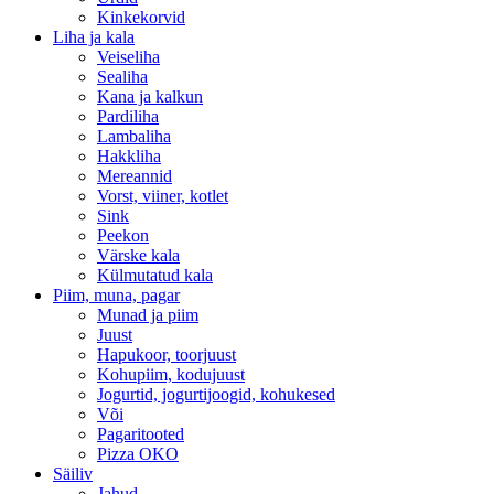
Kinkekorvid
Liha ja kala
Veiseliha
Sealiha
Kana ja kalkun
Pardiliha
Lambaliha
Hakkliha
Mereannid
Vorst, viiner, kotlet
Sink
Peekon
Värske kala
Külmutatud kala
Piim, muna, pagar
Munad ja piim
Juust
Hapukoor, toorjuust
Kohupiim, kodujuust
Jogurtid, jogurtijoogid, kohukesed
Või
Pagaritooted
Pizza OKO
Säiliv
Jahud