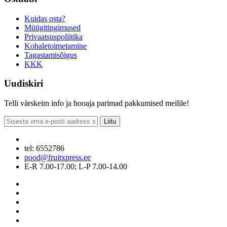
Kuidas osta?
Müügitingimused
Privaatsuspoliitika
Kohaletoimetamine
Tagastamisõigus
KKK
Uudiskiri
Telli värskeim info ja hooaja parimad pakkumised meilile!
Liitu
tel: 6552786
pood@fruitxpress.ee
E-R 7.00-17.00; L-P 7.00-14.00