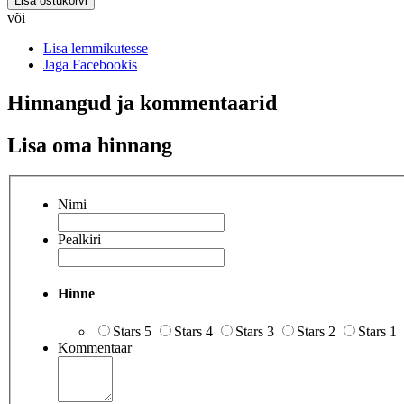
Lisa ostukorvi
või
Lisa lemmikutesse
Jaga Facebookis
Hinnangud ja kommentaarid
Lisa oma hinnang
Nimi
Pealkiri
Hinne
Stars 5
Stars 4
Stars 3
Stars 2
Stars 1
Kommentaar