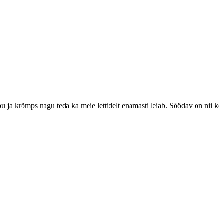
u ja krõmps nagu teda ka meie lettidelt enamasti leiab. Söödav on nii ko