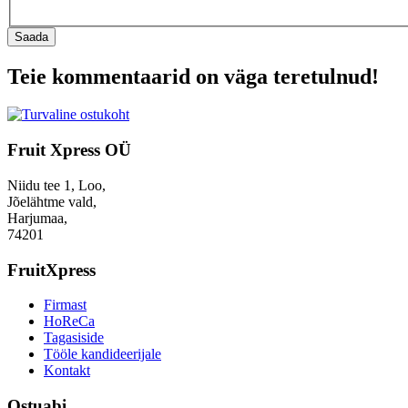
Saada
Teie kommentaarid on väga teretulnud!
Fruit Xpress OÜ
Niidu tee 1, Loo,
Jõelähtme vald,
Harjumaa,
74201
FruitXpress
Firmast
HoReCa
Tagasiside
Tööle kandideerijale
Kontakt
Ostuabi