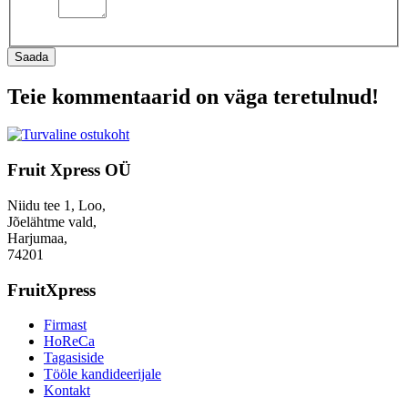
Saada
Teie kommentaarid on väga teretulnud!
Fruit Xpress OÜ
Niidu tee 1, Loo,
Jõelähtme vald,
Harjumaa,
74201
FruitXpress
Firmast
HoReCa
Tagasiside
Tööle kandideerijale
Kontakt