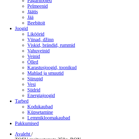
Pagaritooted
Pelmeenid
Jäätis
Jää
Beebitoit
Joogid
Liköörid
Viinad, džinn
Viskid, brändid, rummid
Vahuveinid
Veinid
Õlled
Karastusjoogid, toonikud
Mahlad ja smuutid
Siirupid
Vesi
Siidrid
Energiajoogid
Tarbed
Kodukaubad
Küpsetamine
Lemmikloomakaubad
Pakkumised
Avaleht
/