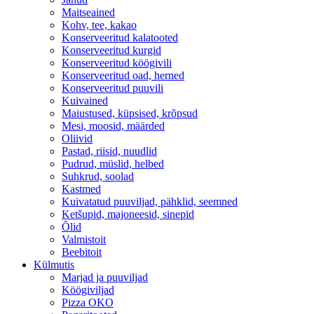
Maitseained
Kohv, tee, kakao
Konserveeritud kalatooted
Konserveeritud kurgid
Konserveeritud köögivili
Konserveeritud oad, herned
Konserveeritud puuvili
Kuivained
Maiustused, küpsised, krõpsud
Mesi, moosid, määrded
Oliivid
Pastad, riisid, nuudlid
Pudrud, müslid, helbed
Suhkrud, soolad
Kastmed
Kuivatatud puuviljad, pähklid, seemned
Ketšupid, majoneesid, sinepid
Õlid
Valmistoit
Beebitoit
Külmutis
Marjad ja puuviljad
Köögiviljad
Pizza OKO