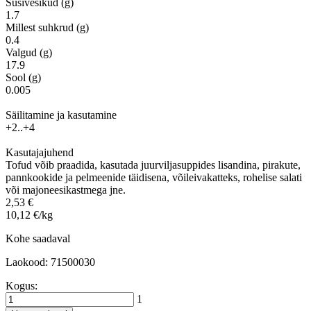
Süsivesikud (g)
1.7
Millest suhkrud (g)
0.4
Valgud (g)
17.9
Sool (g)
0.005
Säilitamine ja kasutamine
+2..+4
Kasutajajuhend
Tofud võib praadida, kasutada juurviljasuppides lisandina, pirakute,
pannkookide ja pelmeenide täidisena, võileivakatteks, rohelise salati
või majoneesikastmega jne.
2,53 €
10,12 €/kg
Kohe saadaval
Laokood: 71500030
Kogus:
1