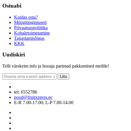
Ostuabi
Kuidas osta?
Müügitingimused
Privaatsuspoliitika
Kohaletoimetamine
Tagastamisõigus
KKK
Uudiskiri
Telli värskeim info ja hooaja parimad pakkumised meilile!
Liitu
tel: 6552786
pood@fruitxpress.ee
E-R 7.00-17.00; L-P 7.00-14.00