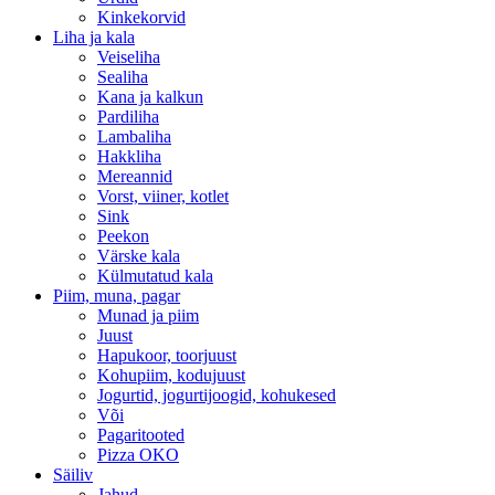
Kinkekorvid
Liha ja kala
Veiseliha
Sealiha
Kana ja kalkun
Pardiliha
Lambaliha
Hakkliha
Mereannid
Vorst, viiner, kotlet
Sink
Peekon
Värske kala
Külmutatud kala
Piim, muna, pagar
Munad ja piim
Juust
Hapukoor, toorjuust
Kohupiim, kodujuust
Jogurtid, jogurtijoogid, kohukesed
Või
Pagaritooted
Pizza OKO
Säiliv
Jahud