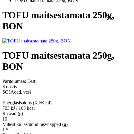
TOFU maitsestamata 250g, BON
TOFU maitsestamata 250g,
BON
TOFU maitsestamata 250g,
BON
Päritolumaa:
Eesti
Koostis
SOJAoad, vesi
Energiasisaldus (KJ/Kcal)
703 kJ / 168 kcal
Rasvad (g)
10
Millest küllastunud rasvhapped (g)
1.5