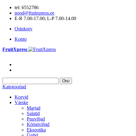
tel: 6552786
pood@fruitxpress.ee
E-R 7.00-17.00; L-P 7.00-14.00
Ostukorv
Konto
FruitXpress
Otsi
Kategooriad
Korvid
Värske
Marjad
Salatid
Puuviljad
Köögiviljad
Eksootika
Ürdid