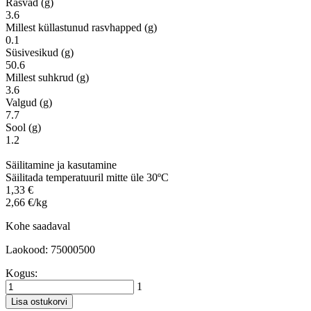
Rasvad (g)
3.6
Millest küllastunud rasvhapped (g)
0.1
Süsivesikud (g)
50.6
Millest suhkrud (g)
3.6
Valgud (g)
7.7
Sool (g)
1.2
Säilitamine ja kasutamine
Säilitada temperatuuril mitte üle 30ºC
1,33 €
2,66 €/kg
Kohe saadaval
Laokood: 75000500
Kogus:
1
Lisa ostukorvi