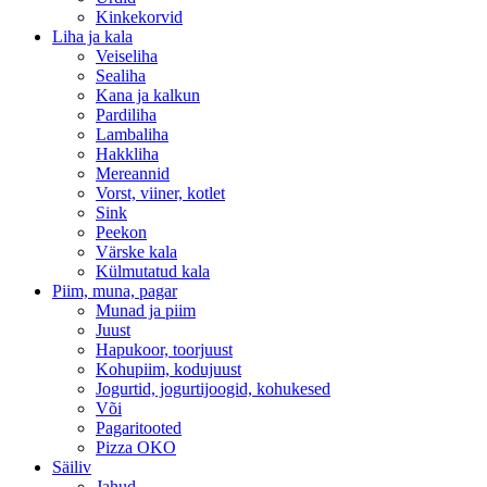
Kinkekorvid
Liha ja kala
Veiseliha
Sealiha
Kana ja kalkun
Pardiliha
Lambaliha
Hakkliha
Mereannid
Vorst, viiner, kotlet
Sink
Peekon
Värske kala
Külmutatud kala
Piim, muna, pagar
Munad ja piim
Juust
Hapukoor, toorjuust
Kohupiim, kodujuust
Jogurtid, jogurtijoogid, kohukesed
Või
Pagaritooted
Pizza OKO
Säiliv
Jahud