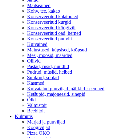
Maitseained
Kohv, tee, kakao
Konserveeritud kalatooted
Konserveeritud kurgid
Konserveeritud köögivili
Konserveeritud oad, herned
Konserveeritud puuvili
Kuivained
Maiustused, küpsised, krõpsud
Mesi, moosid, määrded
Oliivid
Pastad, riisid, nuudlid
Pudrud, müslid, helbed
Suhkrud, soolad
Kastmed
Kuivatatud puuviljad, pähklid, seemned
Ketšupid, majoneesid, sinepid
Õlid
Valmistoit
Beebitoit
Külmutis
Marjad ja puuviljad
Köögiviljad
Pizza OKO