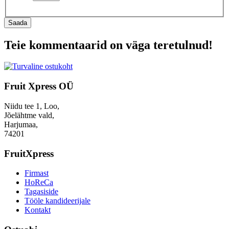
Saada
Teie kommentaarid on väga teretulnud!
Fruit Xpress OÜ
Niidu tee 1, Loo,
Jõelähtme vald,
Harjumaa,
74201
FruitXpress
Firmast
HoReCa
Tagasiside
Tööle kandideerijale
Kontakt