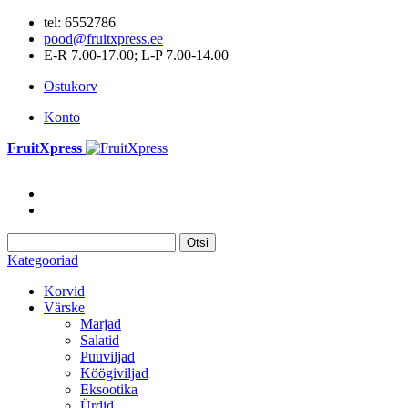
tel: 6552786
pood@fruitxpress.ee
E-R 7.00-17.00; L-P 7.00-14.00
Ostukorv
Konto
FruitXpress
Otsi
Kategooriad
Korvid
Värske
Marjad
Salatid
Puuviljad
Köögiviljad
Eksootika
Ürdid