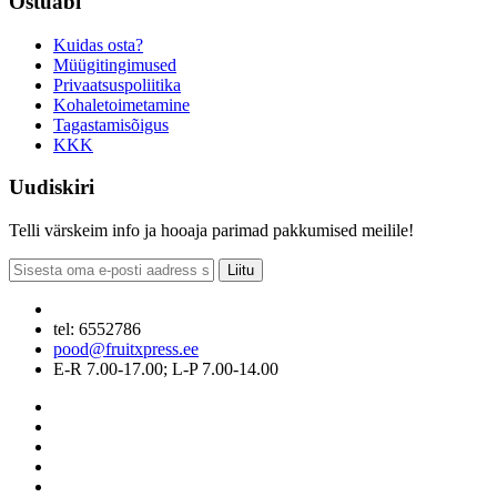
Ostuabi
Kuidas osta?
Müügitingimused
Privaatsuspoliitika
Kohaletoimetamine
Tagastamisõigus
KKK
Uudiskiri
Telli värskeim info ja hooaja parimad pakkumised meilile!
Liitu
tel: 6552786
pood@fruitxpress.ee
E-R 7.00-17.00; L-P 7.00-14.00