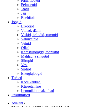
Pagaritooted
Pelmeenid
Jäätis
Jää
Beebitoit
Joogid
Liköörid
Viinad, džinn
Viskid, brändid, rummid
Vahuveinid
Veinid
Õlled
Karastusjoogid, toonikud
Mahlad ja smuutid
Siirupid
Vesi
Siidrid
Energiajoogid
Tarbed
Kodukaubad
Küpsetamine
Lemmikloomakaubad
Pakkumised
Avaleht
/