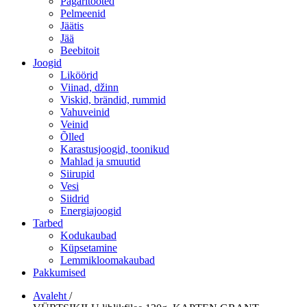
Pagaritooted
Pelmeenid
Jäätis
Jää
Beebitoit
Joogid
Liköörid
Viinad, džinn
Viskid, brändid, rummid
Vahuveinid
Veinid
Õlled
Karastusjoogid, toonikud
Mahlad ja smuutid
Siirupid
Vesi
Siidrid
Energiajoogid
Tarbed
Kodukaubad
Küpsetamine
Lemmikloomakaubad
Pakkumised
Avaleht
/