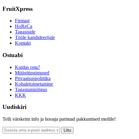
FruitXpress
Firmast
HoReCa
Tagasiside
Tööle kandideerijale
Kontakt
Ostuabi
Kuidas osta?
Müügitingimused
Privaatsuspoliitika
Kohaletoimetamine
Tagastamisõigus
KKK
Uudiskiri
Telli värskeim info ja hooaja parimad pakkumised meilile!
Liitu