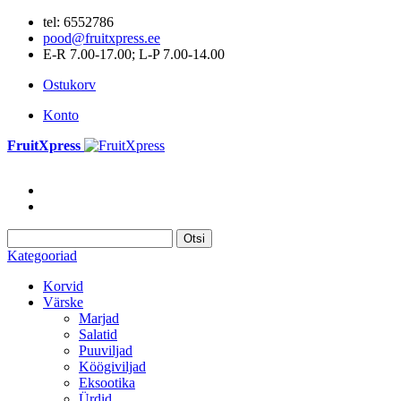
tel: 6552786
pood@fruitxpress.ee
E-R 7.00-17.00; L-P 7.00-14.00
Ostukorv
Konto
FruitXpress
Otsi
Kategooriad
Korvid
Värske
Marjad
Salatid
Puuviljad
Köögiviljad
Eksootika
Ürdid