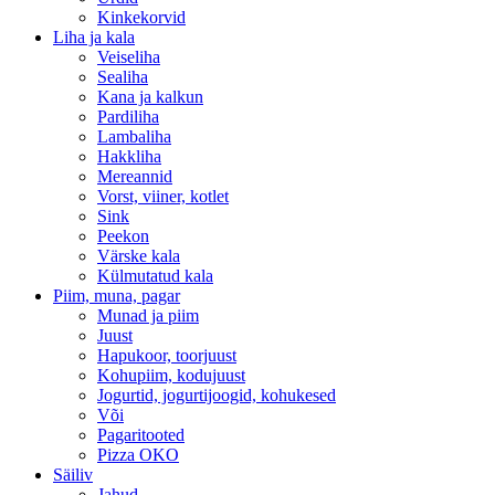
Kinkekorvid
Liha ja kala
Veiseliha
Sealiha
Kana ja kalkun
Pardiliha
Lambaliha
Hakkliha
Mereannid
Vorst, viiner, kotlet
Sink
Peekon
Värske kala
Külmutatud kala
Piim, muna, pagar
Munad ja piim
Juust
Hapukoor, toorjuust
Kohupiim, kodujuust
Jogurtid, jogurtijoogid, kohukesed
Või
Pagaritooted
Pizza OKO
Säiliv
Jahud