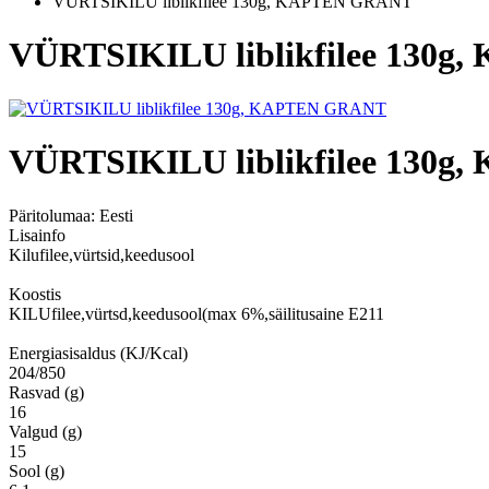
VÜRTSIKILU liblikfilee 130g, KAPTEN GRANT
VÜRTSIKILU liblikfilee 130
VÜRTSIKILU liblikfilee 130
Päritolumaa:
Eesti
Lisainfo
Kilufilee,vürtsid,keedusool
Koostis
KILUfilee,vürtsd,keedusool(max 6%,säilitusaine E211
Energiasisaldus (KJ/Kcal)
204/850
Rasvad (g)
16
Valgud (g)
15
Sool (g)