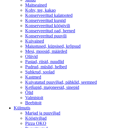
Maitseained
Kohv, tee, kakao
Konserveeritud kalatooted
Konserveeritud kurgid
Konserveeritud köögivili
Konserveeritud oad, herned
Konserveeritud puuvili
Kuivained
Maiustused, küpsised, krõpsud
Mesi, moosid, määrded
Oliivid
Pastad, riisid, nuudlid
Pudrud, müslid, helbed
Suhkrud, soolad
Kastmed
Kuivatatud puuviljad, pähklid, seemned
Ketšupid, majoneesid, sinepid
Õlid
Valmistoit
Beebitoit
Külmutis
Marjad ja puuviljad
Köögiviljad
Pizza OKO