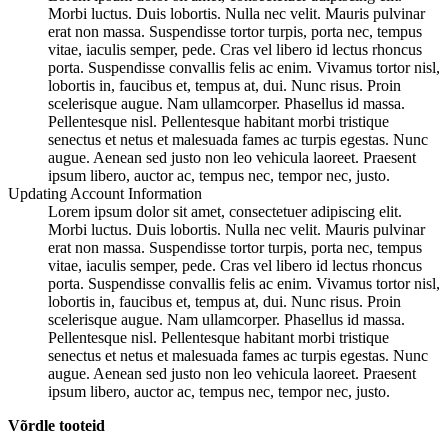
Morbi luctus. Duis lobortis. Nulla nec velit. Mauris pulvinar
erat non massa. Suspendisse tortor turpis, porta nec, tempus
vitae, iaculis semper, pede. Cras vel libero id lectus rhoncus
porta. Suspendisse convallis felis ac enim. Vivamus tortor nisl,
lobortis in, faucibus et, tempus at, dui. Nunc risus. Proin
scelerisque augue. Nam ullamcorper. Phasellus id massa.
Pellentesque nisl. Pellentesque habitant morbi tristique
senectus et netus et malesuada fames ac turpis egestas. Nunc
augue. Aenean sed justo non leo vehicula laoreet. Praesent
ipsum libero, auctor ac, tempus nec, tempor nec, justo.
Updating Account Information
Lorem ipsum dolor sit amet, consectetuer adipiscing elit.
Morbi luctus. Duis lobortis. Nulla nec velit. Mauris pulvinar
erat non massa. Suspendisse tortor turpis, porta nec, tempus
vitae, iaculis semper, pede. Cras vel libero id lectus rhoncus
porta. Suspendisse convallis felis ac enim. Vivamus tortor nisl,
lobortis in, faucibus et, tempus at, dui. Nunc risus. Proin
scelerisque augue. Nam ullamcorper. Phasellus id massa.
Pellentesque nisl. Pellentesque habitant morbi tristique
senectus et netus et malesuada fames ac turpis egestas. Nunc
augue. Aenean sed justo non leo vehicula laoreet. Praesent
ipsum libero, auctor ac, tempus nec, tempor nec, justo.
Võrdle tooteid