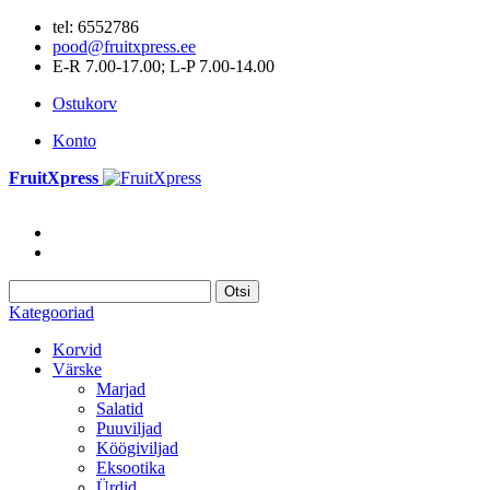
tel: 6552786
pood@fruitxpress.ee
E-R 7.00-17.00; L-P 7.00-14.00
Ostukorv
Konto
FruitXpress
Otsi
Kategooriad
Korvid
Värske
Marjad
Salatid
Puuviljad
Köögiviljad
Eksootika
Ürdid