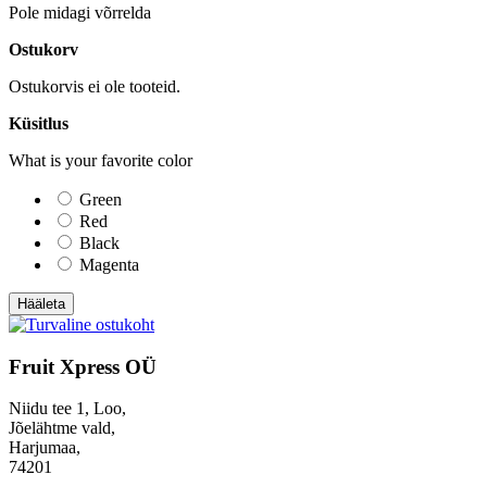
Pole midagi võrrelda
Ostukorv
Ostukorvis ei ole tooteid.
Küsitlus
What is your favorite color
Green
Red
Black
Magenta
Hääleta
Fruit Xpress OÜ
Niidu tee 1, Loo,
Jõelähtme vald,
Harjumaa,
74201