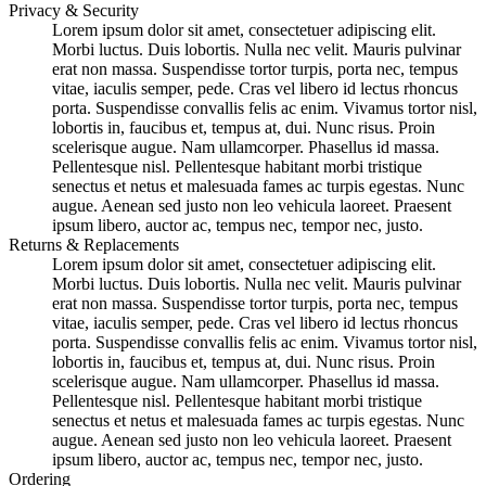
Privacy & Security
Lorem ipsum dolor sit amet, consectetuer adipiscing elit.
Morbi luctus. Duis lobortis. Nulla nec velit. Mauris pulvinar
erat non massa. Suspendisse tortor turpis, porta nec, tempus
vitae, iaculis semper, pede. Cras vel libero id lectus rhoncus
porta. Suspendisse convallis felis ac enim. Vivamus tortor nisl,
lobortis in, faucibus et, tempus at, dui. Nunc risus. Proin
scelerisque augue. Nam ullamcorper. Phasellus id massa.
Pellentesque nisl. Pellentesque habitant morbi tristique
senectus et netus et malesuada fames ac turpis egestas. Nunc
augue. Aenean sed justo non leo vehicula laoreet. Praesent
ipsum libero, auctor ac, tempus nec, tempor nec, justo.
Returns & Replacements
Lorem ipsum dolor sit amet, consectetuer adipiscing elit.
Morbi luctus. Duis lobortis. Nulla nec velit. Mauris pulvinar
erat non massa. Suspendisse tortor turpis, porta nec, tempus
vitae, iaculis semper, pede. Cras vel libero id lectus rhoncus
porta. Suspendisse convallis felis ac enim. Vivamus tortor nisl,
lobortis in, faucibus et, tempus at, dui. Nunc risus. Proin
scelerisque augue. Nam ullamcorper. Phasellus id massa.
Pellentesque nisl. Pellentesque habitant morbi tristique
senectus et netus et malesuada fames ac turpis egestas. Nunc
augue. Aenean sed justo non leo vehicula laoreet. Praesent
ipsum libero, auctor ac, tempus nec, tempor nec, justo.
Ordering