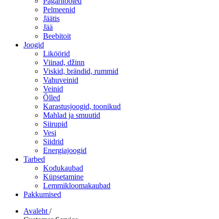
Pagaritooted
Pelmeenid
Jäätis
Jää
Beebitoit
Joogid
Liköörid
Viinad, džinn
Viskid, brändid, rummid
Vahuveinid
Veinid
Õlled
Karastusjoogid, toonikud
Mahlad ja smuutid
Siirupid
Vesi
Siidrid
Energiajoogid
Tarbed
Kodukaubad
Küpsetamine
Lemmikloomakaubad
Pakkumised
Avaleht
/