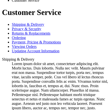
Customer Service
Customer Service
Shipping & Delivery
Privacy & Security
Returns & Replacements
Ordering
Payment, Pricing & Promotions
Viewing Orders
Updating Account Information
Shipping & Delivery
Lorem ipsum dolor sit amet, consectetuer adipiscing elit.
Morbi luctus. Duis lobortis. Nulla nec velit. Mauris pulvinar
erat non massa. Suspendisse tortor turpis, porta nec, tempus
vitae, iaculis semper, pede. Cras vel libero id lectus rhoncus
porta. Suspendisse convallis felis ac enim. Vivamus tortor nisl,
lobortis in, faucibus et, tempus at, dui. Nunc risus. Proin
scelerisque augue. Nam ullamcorper. Phasellus id massa.
Pellentesque nisl. Pellentesque habitant morbi tristique
senectus et netus et malesuada fames ac turpis egestas. Nunc
augue. Aenean sed justo non leo vehicula laoreet. Praesent
ipsum libero, auctor ac, tempus nec, tempor nec, justo.