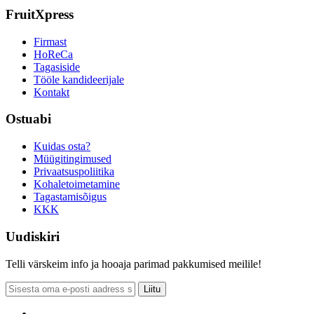
FruitXpress
Firmast
HoReCa
Tagasiside
Tööle kandideerijale
Kontakt
Ostuabi
Kuidas osta?
Müügitingimused
Privaatsuspoliitika
Kohaletoimetamine
Tagastamisõigus
KKK
Uudiskiri
Telli värskeim info ja hooaja parimad pakkumised meilile!
Liitu