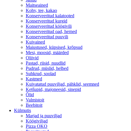
Maitseained
Kohv, tee, kakao
Konserveeritud kalatooted
Konserveeritud kurgid
Konserveeritud köögivili
Konserveeritud oad, herned
Konserveeritud puuvili
Kuivained
Maiustused, küpsised, krõpsud
Mesi, moosid, määrded
Oliivid
Pastad, riisid, nuudlid
Pudrud, müslid, helbed
Suhkrud, soolad
Kastmed
Kuivatatud puuviljad, pähklid, seemned
Ketšupid, majoneesid, sinepid
Õlid
Valmistoit
Beebitoit
Külmutis
Marjad ja puuviljad
Köögiviljad
Pizza OKO