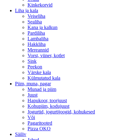
Kinkekorvid
Liha ja kala
Veiseliha
Sealiha
Kana ja kalkun
Pardiliha
Lambaliha
Hakkliha
Mereannid
Vorst, viiner, kotlet
Sink
Peekon
Värske kala
Külmutatud kala
Piim, muna, pagar
Munad ja piim
Juust
Hapukoor, toorjuust
Kohupiim, kodujuust
Jogurtid, jogurtijoogid, kohukesed
Või
Pagaritooted
Pizza OKO
Säiliv
Jahud